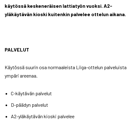
käytössä keskeneräisen lattiatyön vuoksi.
A2-
yläkäytävän kioski kuitenkin palvelee ottelun aikana.
PALVELUT
Käytössä suurin osa normaaleista Liiga-ottelun palveluista
ympäri areenaa.
C-käytävän palvelut
D-päädyn palvelut
A2-yläkäytävän kioski palvelee