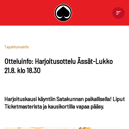
Skip
to
content
Tapahtumainfo
Otteluinfo: Harjoitusottelu Ässät-Lukko
21.8. klo 18.30
Harjoituskausi käyntiin Satakunnan paikallisella! Liput
Ticketmasterista ja kausikortilla vapaa pääsy.