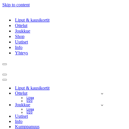
Skip to content
Liput & kausikortit
Ottelut
Joukkue
Shop
Uutiset
Info
Yhteys
Navigation
Menu
Navigation
Menu
Navigation
Menu
Liput & kausikortit
Ottelut
Liiga
U20
Joukkue
Liiga
U20
Uutiset
Info
Kumppanuus