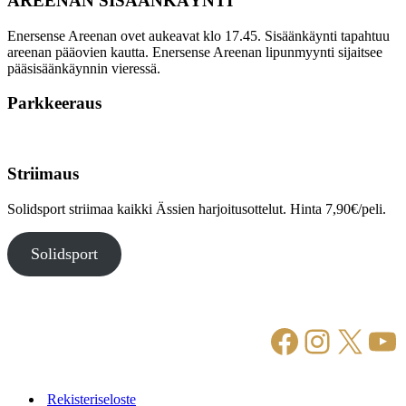
AREENAN SISÄÄNKÄYNTI
Enersense Areenan ovet aukeavat klo 17.45. Sisäänkäynti tapahtuu
areenan pääovien kautta. Enersense Areenan lipunmyynti sijaitsee
pääsisäänkäynnin vieressä.
Parkkeeraus
Striimaus
Solidsport striimaa kaikki Ässien harjoitusottelut. Hinta 7,90€/peli.
Solidsport
Facebook
Instagr
X
Yo
Rekisteriseloste