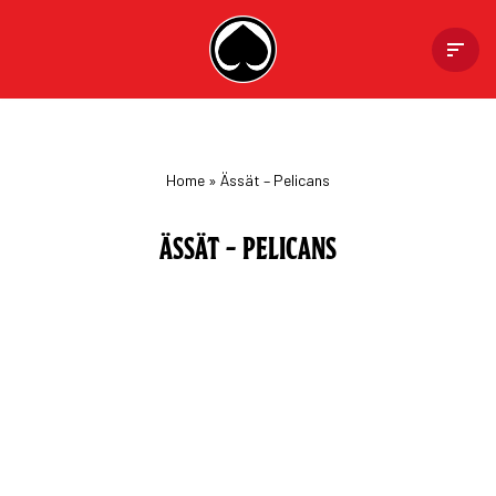
Skip
to
content
Home
»
Ässät – Pelicans
ÄSSÄT – PELICANS