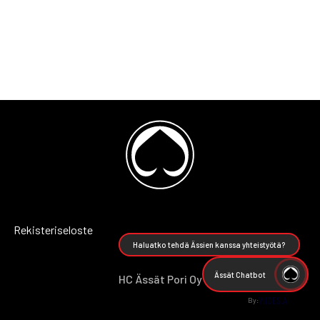
Rekisteriseloste
Haluatko tehdä Ässien kanssa yhteistyötä?
Ässät Chatbot
HC Ässät Pori Oy
By: