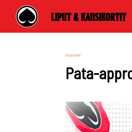
Liput & kausikortit
Skip
to
content
Uutiset
Pata-appro