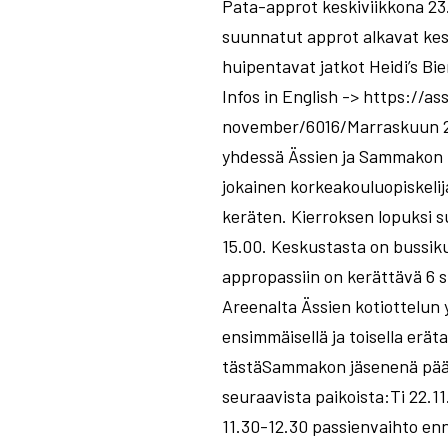
Pata-approt keskiviikkona 23.
suunnatut approt alkavat kesk
huipentavat jatkot Heidi’s Bie
Infos in English -> https://
november/6016/Marraskuun 23.
yhdessä Ässien ja Sammakon t
jokainen korkeakouluopiskelija
keräten. Kierroksen lopuksi s
15.00. Keskustasta on bussiku
appropassiin on kerättävä 6 s
Areenalta Ässien kotiottelun 
ensimmäisellä ja toisella er
tästäSammakon jäsenenä pääs
seuraavista paikoista:Ti 22.
11.30-12.30 passienvaihto enn