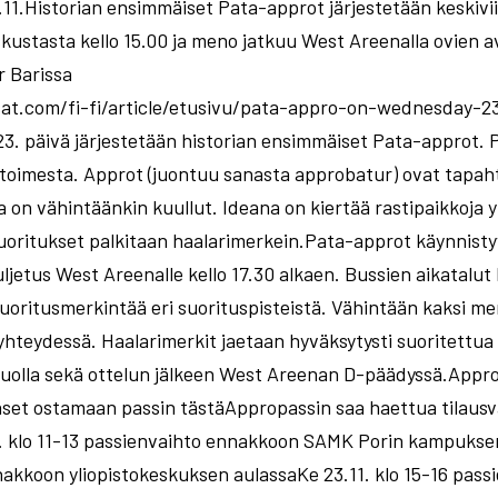
11.Historian ensimmäiset Pata-approt järjestetään keskiviikk
ustasta kello 15.00 ja meno jatkuu West Areenalla ovien av
r Barissa
assat.com/fi-fi/article/etusivu/pata-appro-on-wednesday-2
 päivä järjestetään historian ensimmäiset Pata-approt. P
oimesta. Approt (juontuu sanasta approbatur) ovat tapah
 on vähintäänkin kuullut. Ideana on kiertää rastipaikkoja y
uoritukset palkitaan haalarimerkein.Pata-approt käynnisty
ljetus West Areenalle kello 17.30 alkaen. Bussien aikatalut 
uoritusmerkintää eri suorituspisteistä. Vähintään kaksi me
yhteydessä. Haalarimerkit jaetaan hyväksytysti suoritettu
ätauolla sekä ottelun jälkeen West Areenan D-päädyssä.App
et ostamaan passin tästäAppropassin saa haettua tilausv
11. klo 11-13 passienvaihto ennakkoon SAMK Porin kampuksen
akkoon yliopistokeskuksen aulassaKe 23.11. klo 15-16 passi