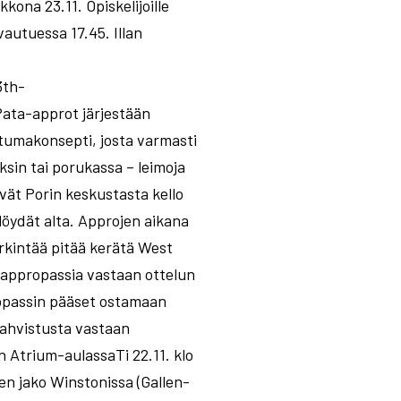
ona 23.11. Opiskelijoille
autuessa 17.45. Illan
3th-
ata-approt järjestään
tumakonsepti, josta varmasti
ksin tai porukassa – leimoja
vät Porin keskustasta kello
löydät alta. Approjen aikana
rkintää pitää kerätä West
a appropassia vastaan ottelun
ropassin pääset ostamaan
ahvistusta vastaan
 Atrium-aulassaTi 22.11. klo
en jako Winstonissa (Gallen-