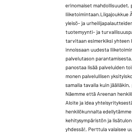
erinomaiset mahdollisuudet, 
liiketoimintaan.Liigajoukkue 
yleisö- ja urheilijapalautteid
tuotemyynti- ja turvallisuus
tarvitaan esimerkiksi yhteen 
innoissaan uudesta liiketoimi
palvelutason parantamisesta.
panostaa lisää palveluiden t
monen palvelullisen yksityisk
samalla tavalla kuin jäälläkin
Näemme että Areenan henkilös
Aloite ja idea yhteisyritykses
henkilökunnalta edellytämme 
kehitysympäristön ja lisätulo
yhdessä!, Perttula valaisee 