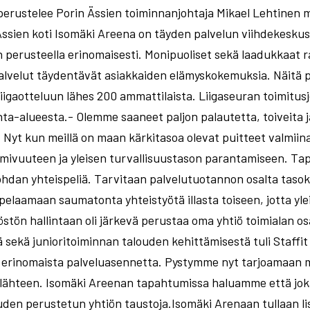
perustelee Porin Ässien toiminnanjohtaja Mikael Lehtinen
Ässien koti Isomäki Areena on täyden palvelun viihdekeskus
en perusteella erinomaisesti. Monipuoliset sekä laadukkaat ra
palvelut täydentävät asiakkaiden elämyskokemuksia. Näitä 
liigaotteluun lähes 200 ammattilaista. Liigaseuran toimitus
nta-alueesta.- Olemme saaneet paljon palautetta, toiveita 
 Nyt kun meillä on maan kärkitasoa olevat puitteet valmiin
oimivuuteen ja yleisen turvallisuustason parantamiseen. T
ohdan yhteispeliä. Tarvitaan palvelutuotannon osalta taso
, pelaamaan saumatonta yhteistyötä illasta toiseen, jotta yl
tön hallintaan oli järkevä perustaa oma yhtiö toimialan 
tä sekä junioritoiminnan talouden kehittämisestä tuli Staffit
erinomaista palveluasennetta. Pystymme nyt tarjoamaan m
nlähteen. Isomäki Areenan tapahtumissa haluamme että joka
uuden perustetun yhtiön taustoja.Isomäki Arenaan tullaan l