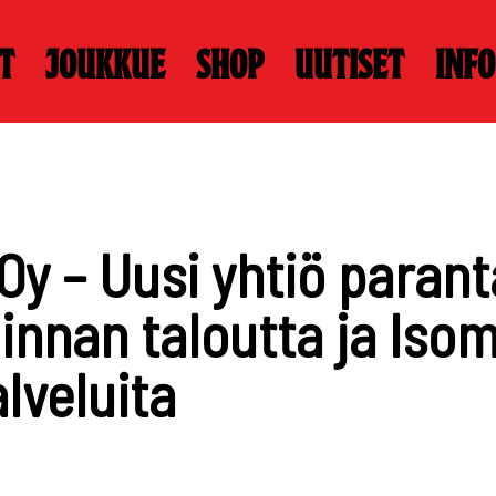
t
Joukkue
Shop
Uutiset
Info
 Oy – Uusi yhtiö para
minnan taloutta ja Iso
lveluita