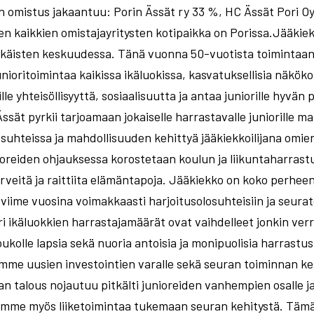
 omistus jakaantuu: Porin Ässät ry 33 %, HC Ässät Pori Oy 
en kaikkien omistajayritysten kotipaikka on Porissa.Jääkie
nikäisten keskuudessa. Tänä vuonna 50-vuotista toimintaans
nioritoimintaa kaikissa ikäluokissa, kasvatuksellisia näkök
le yhteisöllisyyttä, sosiaalisuutta ja antaa juniorille hyvän
ssät pyrkii tarjoamaan jokaiselle harrastavalle juniorille 
uhteissa ja mahdollisuuden kehittyä jääkiekkoilijana omie
nioreiden ohjauksessa korostetaan koulun ja liikuntaharras
rveitä ja raittiita elämäntapoja. Jääkiekko on koko perhee
t viime vuosina voimakkaasti harjoitusolosuhteisiin ja seu
ri ikäluokkien harrastajamäärät ovat vaihdelleet jonkin ver
oukolle lapsia sekä nuoria antoisia ja monipuolisia harrastu
mme uusien investointien varalle sekä seuran toiminnan ke
an talous nojautuu pitkälti junioreiden vanhempien osalle ja
emme myös liiketoimintaa tukemaan seuran kehitystä. Tämä