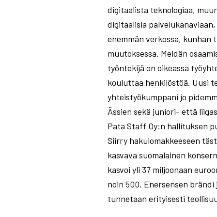
digitaalista teknologiaa, mu
digitaalisia palvelukanaviaan, 
enemmän verkossa, kunhan tuk
muutoksessa. Meidän osaamis
työntekijä on oikeassa työyht
kouluttaa henkilöstöä. Uusi t
yhteistyökumppani jo pidemm
Ässien sekä juniori- että liig
Pata Staff Oy:n hallituksen 
Siirry hakulomakkeeseen täst
kasvava suomalainen konserniy
kasvoi yli 37 miljoonaan euroo
noin 500. Enersensen brändi j
tunnetaan erityisesti teollis