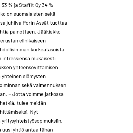
33 % ja Staffit Oy 34 %.
kko on suomalaisten sekä
a juhliva Porin Ässät tuottaa
ohtia painottaen. Jääkiekko
 perustan elinikäiseen
mahdollisimman korkeatasoista
n intressiensä mukaisesti
tuksen yhteensovittamisen
n yhteinen elämysten
ratoiminnan sekä valmennuksen
ran. – Jotta voimme jatkossa
shetkiä, tulee meidän
hittämiseksi. Nyt
 yritysyhteistyösopimuksiin.
 uusi yhtiö antaa tähän