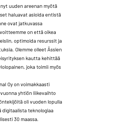
ttänyt uuden areenan myötä
ykset haluavat asioida entistä
nne ovat jatkuvassa
voitteemme on että oikea
isiin, optimoida resurssit ja
tuksia. Olemme olleet Ässien
syrityksen kautta kehittää
 Holopainen, joka toimii myös
nal Oy on voimakkaasti
vuonna yhtiön liikevaihto
öntekijöitä oli vuoden lopulla
digitaalista teknologiaa
lisesti 30 maassa.