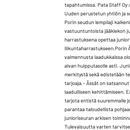
tapahtumissa. Pata Staff Oy:n
Uuden perustetun yhtiön ja s
Porin seudun lempilaji kaike
vastuuntuntoista jääkiekon ju
harrastuksena opettaa junioril
liikuntaharrastukseen.Porin Ä
valmennusta laadukkaissa olos
aivan huipputasolle asti. Ju
merkitystä sekä edistetään te
tarjoaja.- Ässät on satsannu
laadulliseen kehittämiseen. E
tarjota entistä suuremmalle j
parantaa taloudellista pohjaa
junioriseuran arkisen toiminn
Tulevaisuutta varten tarvits