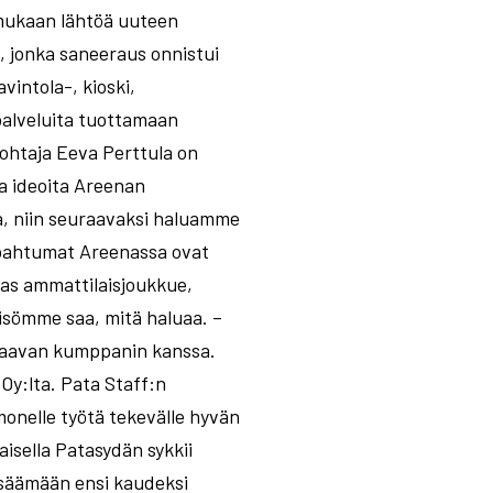
 mukaan lähtöä uuteen
, jonka saneeraus onnistui
vintola-, kioski,
palveluita tuottamaan
johtaja Eeva Perttula on
ja ideoita Areenan
a, niin seuraavaksi haluamme
apahtumat Areenassa ovat
kas ammattilaisjoukkue,
eisömme saa, mitä haluaa. –
osaavan kumppanin kanssa.
 Oy:lta. Pata Staff:n
onelle työtä tekevälle hyvän
isella Patasydän sykkii
isäämään ensi kaudeksi