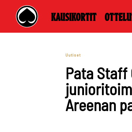
Kausikortit
Ottelu
Skip
to
content
Uutiset
Pata Staff
junioritoi
Areenan pa