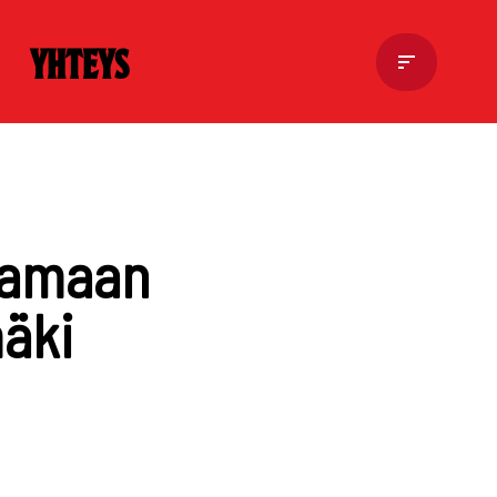
Yhteys
ntamaan
mäki