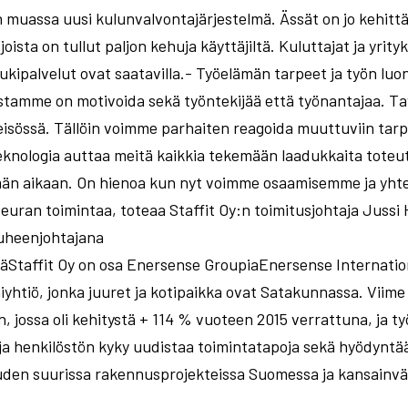
un muassa uusi kulunvalvontajärjestelmä. Ässät on jo kehi
joista on tullut paljon kehuja käyttäjiltä. Kuluttajat ja yrit
ipalvelut ovat saatavilla.- Työelämän tarpeet ja työn luo
tamme on motivoida sekä työntekijää että työnantajaa. Ta
eisössä. Tällöin voimme parhaiten reagoida muuttuviin tarpe
eknologia auttaa meitä kaikkia tekemään laadukkaita toteu
än aikaan. On hienoa kun nyt voimme osaamisemme ja yhtei
aseuran toimintaa, toteaa Staffit Oy:n toimitusjohtaja Jussi
puheenjohtajana
ä​Staffit Oy on osa Enersense GroupiaEnersense Internatio
htiö, jonka juuret ja kotipaikka ovat Satakunnassa. Viime 
n, jossa oli kehitystä + 114 % vuoteen 2015 verrattuna, ja ty
a henkilöstön kyky uudistaa toimintatapoja sekä hyödyntää 
uuden suurissa rakennusprojekteissa Suomessa ja kansainvä