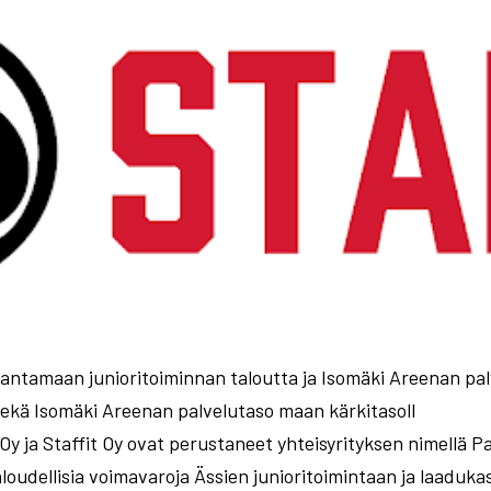
rantamaan junioritoiminnan taloutta ja Isomäki Areenan pal
sekä Isomäki Areenan palvelutaso maan kärkitasoll
 Oy ja Staffit Oy ovat perustaneet yhteisyrityksen nimellä P
loudellisia voimavaroja Ässien junioritoimintaan ja laaduk