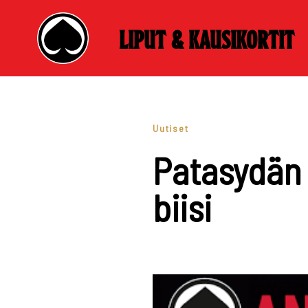
Liput & kausikortit
Skip
to
content
Uutiset
Patasydän 
biisi