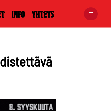
et
Info
Yhteys
distettävä