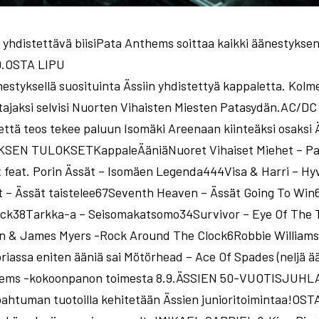
 yhdistettävä biisiPata Anthems soittaa kaikki äänestykse
.9.OSTA LIPU
nestyksellä suosituinta Ässiin yhdistettyä kappaletta. Kolme
ttajaksi selvisi Nuorten Vihaisten Miesten Patasydän.AC/DC 
 että teos tekee paluun Isomäki Areenaan kiinteäksi osaksi 
SEN TULOKSETKappaleÄäniäNuoret Vihaiset Miehet – Pa
 feat. Porin Ässät – Isomäen Legenda444Visa & Harri – Hy
t – Ässät taistelee67Seventh Heaven – Ässät Going To Win6
ck38Tarkka-a – Seisomakatsomo34Survivor – Eye Of The T
n & James Myers -Rock Around The Clock6Robbie Williams 
assa eniten ääniä sai Mötörhead – Ace Of Spades (neljä ä
nthems -kokoonpanon toimesta 8.9.ÄSSIEN 50-VUOTISJ
htuman tuotoilla kehitetään Ässien junioritoimintaa!O