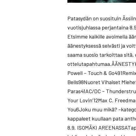
Patasydän on suosituin Ässiin
vuotisjuhlassa perjantaina 8
Etsimme kaikille avoimella ää
äänestyksessä selvästi ja voi
saama suosio tarkoittaa sitä,
ottelutapahtumaa.ÄÄNESTYK
Powell – Touch & Go491Remix
Bells98Nuoret Vihaiset Miehe
Paras41AC/DC – Thunderstru
Your Lovin’12Max C. Freedma
You6Joku muu mikä? -kategori
kappaleet kuullaan pata a
8.9. ISOMÄKI AREENASSATapa