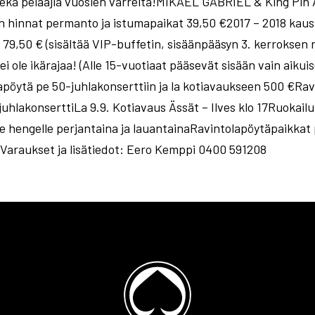
sekä pelaajia vuosien varrelta!MIKAEL GABRIEL & King Pin 
nnat permanto ja istumapaikat 39,50 €2017 – 2018 kausiko
 79,50 € (sisältää VIP-buffetin, sisäänpääsyn 3. kerroksen r
ole ikärajaa! (Alle 15-vuotiaat pääsevät sisään vain aiku
öytä pe 50-juhlakonserttiin ja la kotiavaukseen 500 €Ravi
uhlakonserttiLa 9.9. Kotiavaus Ässät – Ilves klo 17Ruokailut
lle hengelle perjantaina ja lauantainaRavintolapöytäpaikkat 
vVaraukset ja lisätiedot: Eero Kemppi 0400 591208