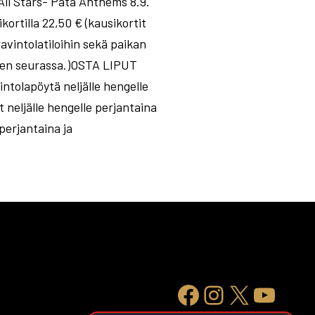
All Stars- Pata Anthems 8.9.
rtilla 22,50 € (kausikortit
avintolatiloihin sekä paikan
isen seurassa.)OSTA LIPUT
ntolapöytä neljälle hengelle
 neljälle hengelle perjantaina
perjantaina ja