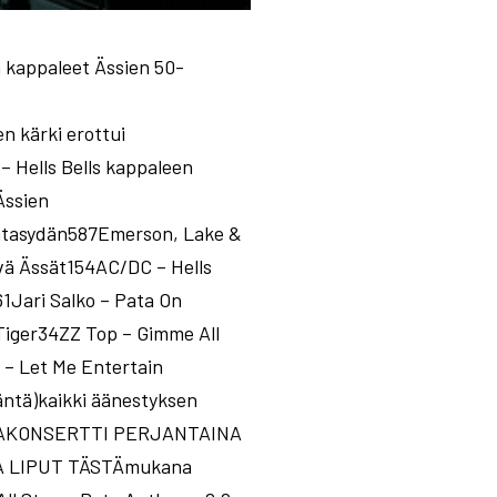
n kappaleet Ässien 50-
n kärki erottui
– Hells Bells kappaleen
Ässien
tasydän587Emerson, Lake &
vä Ässät154AC/DC – Hells
1Jari Salko – Pata On
iger34ZZ Top – Gimme All
– Let Me Entertain
äntä)kaikki äänestyksen
UHLAKONSERTTI PERJANTAINA
STA LIPUT TÄSTÄmukana