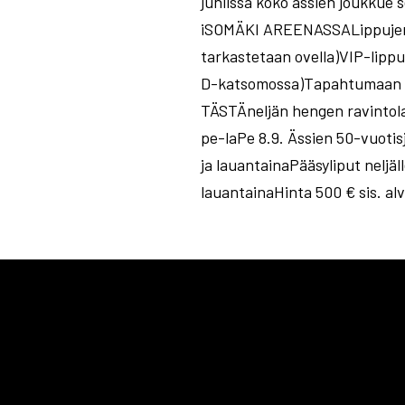
juhlissa koko ässien joukkue 
iSOMÄKI AREENASSALippujen hi
tarkastetaan ovella)VIP-lippu
D-katsomossa)Tapahtumaan ei 
TÄSTÄneljän hengen ravintolap
pe-laPe 8.9. Ässien 50-vuotisj
ja lauantainaPääsyliput neljä
lauantainaHinta 500 € sis. al