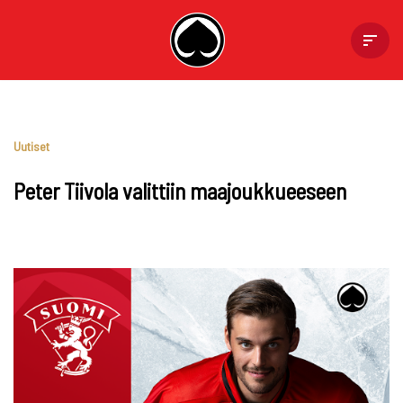
Skip
to
content
Uutiset
Peter Tiivola valittiin maajoukkueeseen