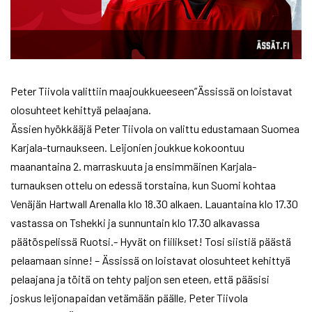
Peter Tiivola valittiin maajoukkueeseen”Ässissä on loistavat
olosuhteet kehittyä pelaajana.
Ässien hyökkääjä Peter Tiivola on valittu edustamaan Suomea
Karjala-turnaukseen. Leijonien joukkue kokoontuu
maanantaina 2. marraskuuta ja ensimmäinen Karjala-
turnauksen ottelu on edessä torstaina, kun Suomi kohtaa
Venäjän Hartwall Arenalla klo 18.30 alkaen. Lauantaina klo 17.30
vastassa on Tshekki ja sunnuntain klo 17.30 alkavassa
päätöspelissä Ruotsi.- Hyvät on fiilikset! Tosi siistiä päästä
pelaamaan sinne! – Ässissä on loistavat olosuhteet kehittyä
pelaajana ja töitä on tehty paljon sen eteen, että pääsisi
joskus leijonapaidan vetämään päälle, Peter Tiivola