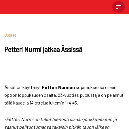
Skip
to
content
Uutiset
Petteri Nurmi jatkaa Ässissä
Ässät on käyttänyt
Petteri
Nurmen
sopimuksessa olleen
option loppukauden osalta. 23-vuotias puolustaja on pelannut
tällä kaudella 14 ottelua lukemin 1+4 =5.
-Petteri Nurmi on tullut hienosti sisään joukkueeseen ja
saanut pelituntumansa takaisin pitkän tauon jälkeen.