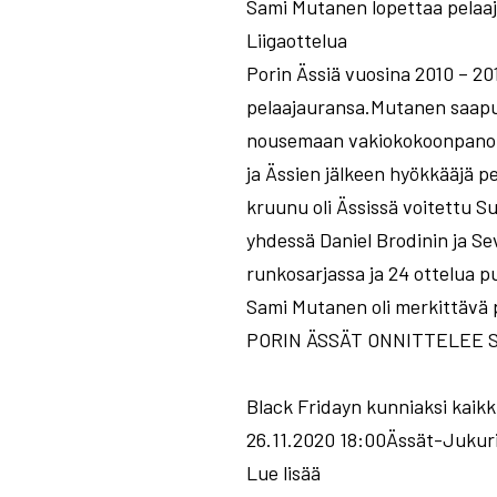
Sami Mutanen lopettaa pelaa
Liigaottelua
Porin Ässiä vuosina 2010 – 2
pelaajauransa.Mutanen saapui 
nousemaan vakiokokoonpanon L
ja Ässien jälkeen hyökkääjä p
kruunu oli Ässissä voitettu 
yhdessä Daniel Brodinin ja Se
runkosarjassa ja 24 ottelua p
Sami Mutanen oli merkittävä 
PORIN ÄSSÄT ONNITTELEE 
Black Fridayn kunniaksi kaikki 
26.11.2020 18:00Ässät-Jukurit
Lue lisää