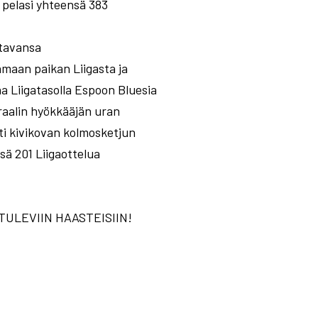
pelasi yhteensä 383
ttavansa
amaan paikan Liigasta ja
 Liigatasolla Espoon Bluesia
oraalin hyökkääjän uran
i kivikovan kolmosketjun
sä 201 Liigaottelua
ULEVIIN HAASTEISIIN!