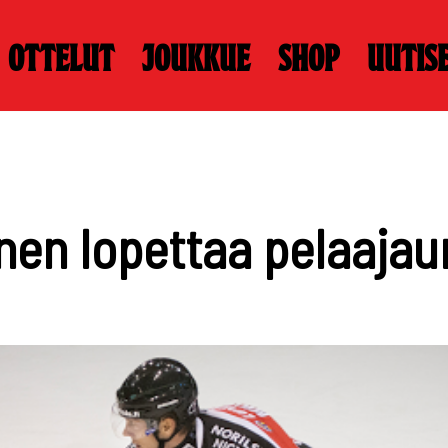
Ottelut
Joukkue
Shop
Uutis
en lopettaa pelaajau