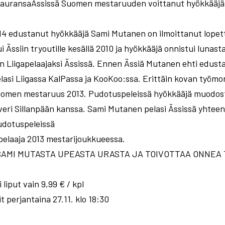
jauransaÄssissä Suomen mestaruuden voittanut hyökkääjä 
014 edustanut hyökkääjä Sami Mutanen on ilmoittanut lope
Ässiin tryoutille kesällä 2010 ja hyökkääjä onnistui lunast
iigapelaajaksi Ässissä. Ennen Ässiä Mutanen ehti edustaa
elasi Liigassa KalPassa ja KooKoo:ssa. Erittäin kovan työm
Suomen mestaruus 2013. Pudotuspeleissä hyökkääjä muodost
veri Sillanpään kanssa. Sami Mutanen pelasi Ässissä yhteen
udotuspeleissä
pelaaja 2013 mestarijoukkueessa.
SAMI MUTASTA UPEASTA URASTA JA TOIVOTTAA ONNEA T
liput vain 9,99 € / kpl
 perjantaina 27.11. klo 18:30