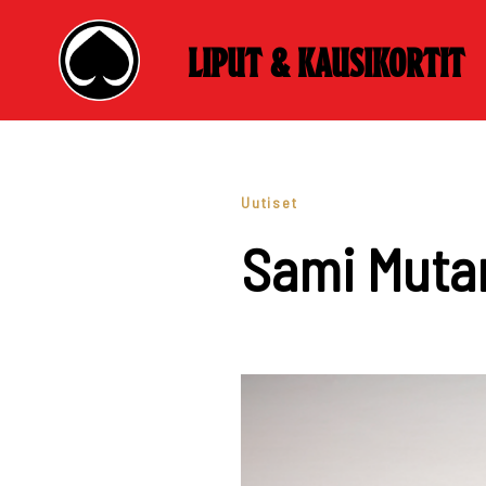
Liput & kausikortit
Skip
to
content
Uutiset
Sami Mutan