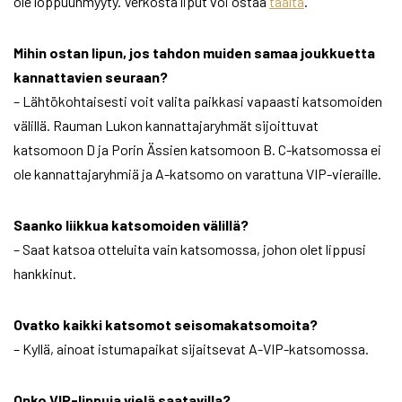
ole loppuunmyyty. Verkosta liput voi ostaa
täältä
.
Mihin ostan lipun, jos tahdon muiden samaa joukkuetta
kannattavien seuraan?
– Lähtökohtaisesti voit valita paikkasi vapaasti katsomoiden
välillä. Rauman Lukon kannattajaryhmät sijoittuvat
katsomoon D ja Porin Ässien katsomoon B. C-katsomossa ei
ole kannattajaryhmiä ja A-katsomo on varattuna VIP-vieraille.
Saanko liikkua katsomoiden välillä?
– Saat katsoa otteluita vain katsomossa, johon olet lippusi
hankkinut.
Ovatko kaikki katsomot seisomakatsomoita?
– Kyllä, ainoat istumapaikat sijaitsevat A-VIP-katsomossa.
Onko VIP-lippuja vielä saatavilla?