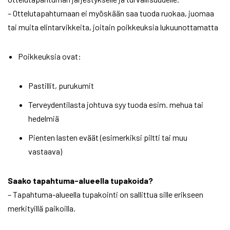
– Ottelutapahtumaan ei myöskään saa tuoda ruokaa, juomaa
tai muita elintarvikkeita, joitain poikkeuksia lukuunottamatta
Poikkeuksia ovat:
Pastillit, purukumit
Terveydentilasta johtuva syy tuoda esim. mehua tai
hedelmiä
Pienten lasten eväät (esimerkiksi piltti tai muu
vastaava)
Saako tapahtuma-alueella tupakoida?
– Tapahtuma-alueella tupakointi on sallittua sille erikseen
merkityillä paikoilla.