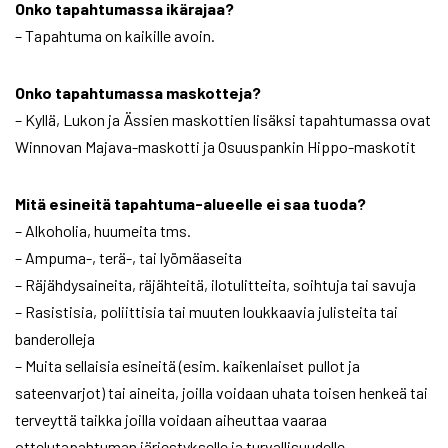
Onko tapahtumassa ikärajaa?
– Tapahtuma on kaikille avoin.
Onko tapahtumassa maskotteja?
– Kyllä, Lukon ja Ässien maskottien lisäksi tapahtumassa ovat
Winnovan Majava-maskotti ja Osuuspankin Hippo-maskotit
Mitä esineitä tapahtuma-alueelle ei saa tuoda?
– Alkoholia, huumeita tms.
– Ampuma-, terä-, tai lyömäaseita
– Räjähdysaineita, räjähteitä, ilotulitteita, soihtuja tai savuja
– Rasistisia, poliittisia tai muuten loukkaavia julisteita tai
banderolleja
– Muita sellaisia esineitä (esim. kaikenlaiset pullot ja
sateenvarjot) tai aineita, joilla voidaan uhata toisen henkeä tai
terveyttä taikka joilla voidaan aiheuttaa vaaraa
ottelutapahtuman järjestykselle ja turvallisuudelle.