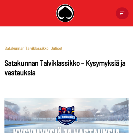
Skip
to
content
Satakunnan Talviklassikko
,
Uutiset
Satakunnan Talviklassikko – Kysymyksiä ja
vastauksia