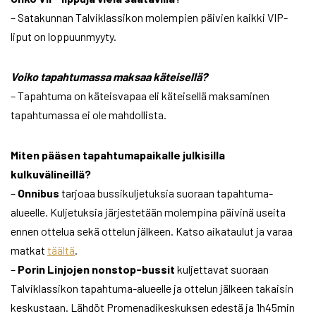
– Satakunnan Talviklassikon molempien päivien kaikki VIP-
liput on loppuunmyyty.
Voiko tapahtumassa maksaa käteisellä?
– Tapahtuma on käteisvapaa eli käteisellä maksaminen
tapahtumassa ei ole mahdollista.
Miten pääsen tapahtumapaikalle julkisilla
kulkuvälineillä?
–
Onnibus
tarjoaa bussikuljetuksia suoraan tapahtuma-
alueelle. Kuljetuksia järjestetään molempina päivinä useita
ennen ottelua sekä ottelun jälkeen. Katso aikataulut ja varaa
matkat
täältä
.
–
Porin Linjojen nonstop-bussit
kuljettavat suoraan
Talviklassikon tapahtuma-alueelle ja ottelun jälkeen takaisin
keskustaan. Lähdöt Promenadikeskuksen edestä ja 1h45min