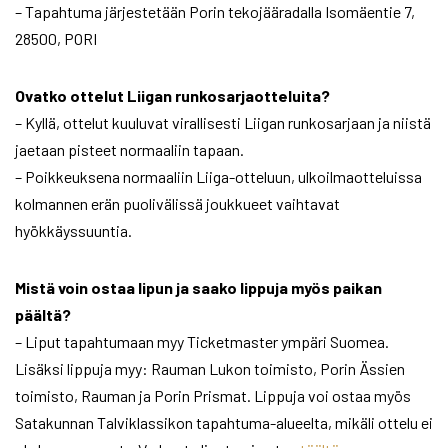
– Tapahtuma järjestetään Porin tekojääradalla Isomäentie 7,
28500, PORI
Ovatko ottelut Liigan runkosarjaotteluita?
– Kyllä, ottelut kuuluvat virallisesti Liigan runkosarjaan ja niistä
jaetaan pisteet normaaliin tapaan.
– Poikkeuksena normaaliin Liiga-otteluun, ulkoilmaotteluissa
kolmannen erän puolivälissä joukkueet vaihtavat
hyökkäyssuuntia.
Mistä voin ostaa lipun ja saako lippuja myös paikan
päältä?
– Liput tapahtumaan myy Ticketmaster ympäri Suomea.
Lisäksi lippuja myy: Rauman Lukon toimisto, Porin Ässien
toimisto, Rauman ja Porin Prismat. Lippuja voi ostaa myös
Satakunnan Talviklassikon tapahtuma-alueelta, mikäli ottelu ei