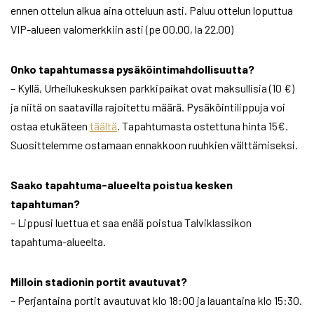
ennen ottelun alkua aina otteluun asti. Paluu ottelun loputtua
VIP-alueen valomerkkiin asti (pe 00.00, la 22.00)
Onko tapahtumassa pysäköintimahdollisuutta?
– Kyllä, Urheilukeskuksen parkkipaikat ovat maksullisia (10 €)
ja niitä on saatavilla rajoitettu määrä. Pysäköintilippuja voi
ostaa etukäteen
täältä
. Tapahtumasta ostettuna hinta 15€.
Suosittelemme ostamaan ennakkoon ruuhkien välttämiseksi.
Saako tapahtuma-alueelta poistua kesken
tapahtuman?
– Lippusi luettua et saa enää poistua Talviklassikon
tapahtuma-alueelta.
Milloin stadionin portit avautuvat?
– Perjantaina portit avautuvat klo 18:00 ja lauantaina klo 15:30.