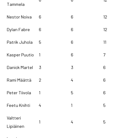
Tammela
Nestor Noiva
6
6
12
Dylan Fabre
6
6
12
Patrik Juhola
5
6
11
Kasper Puutio
1
6
7
Danick Martel
3
3
6
Rami Määttä
2
4
6
Peter Tiivola
1
5
6
Feetu Knihti
4
1
5
Valtteri
1
4
5
Lipiäinen