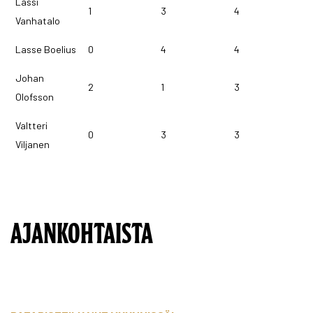
Lassi
1
3
4
Vanhatalo
Lasse Boelius
0
4
4
Johan
2
1
3
Olofsson
Valtteri
0
3
3
Viljanen
AJANKOHTAISTA