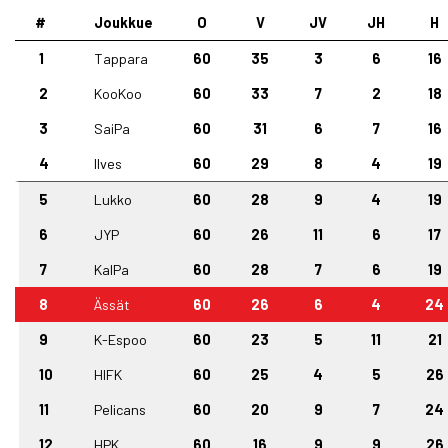
#
Joukkue
O
V
JV
JH
H
1
Tappara
60
35
3
6
16
2
KooKoo
60
33
7
2
18
3
SaiPa
60
31
6
7
16
4
Ilves
60
29
8
4
19
5
Lukko
60
28
9
4
19
6
JYP
60
26
11
6
17
7
KalPa
60
28
7
6
19
8
Ässät
60
26
6
4
24
9
K-Espoo
60
23
5
11
21
10
HIFK
60
25
4
5
26
11
Pelicans
60
20
9
7
24
12
HPK
60
16
9
9
26