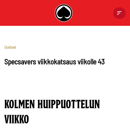
Skip
to
content
Uutiset
Specsavers viikkokatsaus viikolle 43
KOLMEN HUIPPUOTTELUN
VIIKKO