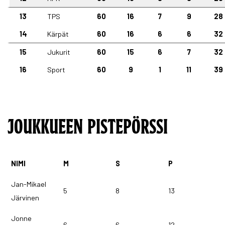
13
TPS
60
16
7
9
28
14
Kärpät
60
16
6
6
32
15
Jukurit
60
15
6
7
32
16
Sport
60
9
1
11
39
JOUKKUEEN PISTEPÖRSSI
NIMI
M
S
P
Jan-Mikael
5
8
13
Järvinen
Jonne
6
6
12