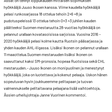
Ässät on tehnyt loppukauden mittaisen sopimuksen
hyökkääjä Juuso Ikosen kanssa. Viime kaudella hyökkääjä
pelasi runkosarjassa 18 ottelua tehoin 2+6 =8 ja
pudotuspeleissä 13 ottelua tehoin 0+3 =3 juhlien kauden
päätteeksi Suomen mestaruutta.28-vuotias hyökkääjä on
pelannut urallaan kovatasoisissa sarjoissa. Vuosina 2016 –
2020 hyökkääjä pelasi kolme kautta Ruotsin pääsarjassa ja
yhden kauden AHL-liigassa. Lisäksi Ikonen on pelannut urallaan
11 maaottelua.Suomen mestaruuden lisäksi Ikonen on
saavuttanut kaksi SM-pronssia, hopeaa Ruotsissa sekä CHL
mestaruuden.- Juuso Ikonen on monipuolinen ja menestynyt
hyökkääjä, joka on luotettava ja kokenut pelaaja. Uskon hänen
sopeutuvan hyvin joukkueemme pelitapaan ja tuovan
valmennukselle pelitaitavana pelaajana lisää vaihtoehtoja,
Ässien urheilujohtaja Janne Vuorinen kommentoi.