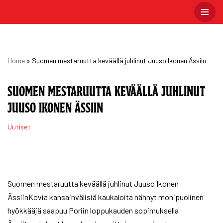
Skip
to
content
Home
»
Suomen mestaruutta keväällä juhlinut Juuso Ikonen Ässiin
SUOMEN MESTARUUTTA KEVÄÄLLÄ JUHLINUT
JUUSO IKONEN ÄSSIIN
Uutiset
Suomen mestaruutta keväällä juhlinut Juuso Ikonen
ÄssiinKovia kansainvälisiä kaukaloita nähnyt monipuolinen
hyökkääjä saapuu Poriin loppukauden sopimuksella