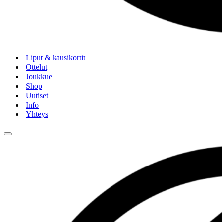
Liput & kausikortit
Ottelut
Joukkue
Shop
Uutiset
Info
Yhteys
Navigation
Menu