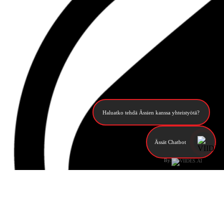
Haluatko tehdä Ässien kanssa yhteistyötä?
Ässät Chatbot
By: