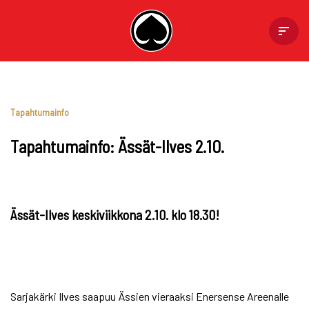
Skip
to
content
Tapahtumainfo
Tapahtumainfo: Ässät-Ilves 2.10.
Ässät-Ilves keskiviikkona 2.10. klo 18.30!
Sarjakärki Ilves saapuu Ässien vieraaksi Enersense Areenalle