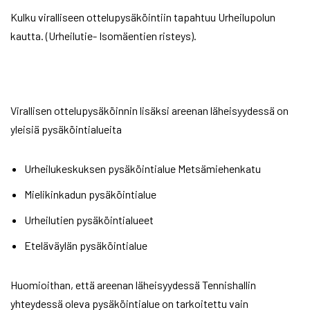
Kulku viralliseen ottelupysäköintiin tapahtuu Urheilupolun
kautta. (Urheilutie- Isomäentien risteys).
Virallisen ottelupysäköinnin lisäksi areenan läheisyydessä on
yleisiä pysäköintialueita
Urheilukeskuksen pysäköintialue Metsämiehenkatu
Mielikinkadun pysäköintialue
Urheilutien pysäköintialueet
Eteläväylän pysäköintialue
Huomioithan, että areenan läheisyydessä Tennishallin
yhteydessä oleva pysäköintialue on tarkoitettu vain