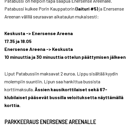
Patabussi on helpoin tapa saapua Enersense Areenalle.
Patabussi kulkee Porin Kauppatorin
(laituri #5)
ja Enersense
Areenan välillä seuraavan aikataulun mukaisesti:
Keskusta -> Enersense Areena
17.35 ja 18.05
Enersense Areena -> Keskusta
10 minuuttia ja 30 minuuttia ottelun päättymisen jälkeen
Liput Patabussiin maksavat 2 euroa. Lippu sisältää kyydin
molempiin suuntiin. Lipun saa hankittua bussista
korttimaksulla.
Ässien kausikorttilaiset sekä 67-
klubilaiset pääsevät bussilla veloituksetta näyttämällä
korttia.
PARKKEERAUS ENERSENSE AREENALLE