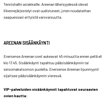
Tennishallin asiakkaille. Areenan läheisyydessä olevat
liikennejärjestelyt ovat uudistuneet, joten noudatathan
saapuessasi erityistä varovaisuutta.
AREENAN SISÄÄNKÄYNTI
Enersense Areenan ovet aukeavat 45 minuuttia ennen peliä eli
klo 17.45. Sisäänkäynti tapahtuu pääsisäänkäynnin tai
seisomakatsomon puolelta. Enersense Areenan lipunmyynti
sijaitsee pääsisäänkäynnin vieressä.
VIP-palveluiden sisäänkäynnit tapahtuvat seuraavien
ovien kautta: