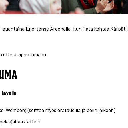
y lauantaina Enersense Areenalla, kun Pata kohtaa Kärpät l
nfo ottelutapahtumaan.
TUMA
lavalla
si Wemberg (soittaa myös erätauoilla ja pelin jälkeen)
 pelaajahaastattelu