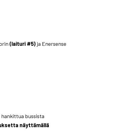
orin
(laituri #5)
ja Enersense
 hankittua bussista
tuksetta näyttämällä