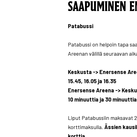
SAAPUMINEN E
Patabussi
Patabussi on helpoin tapa sa
Areenan välillä seuraavan aik
Keskusta -> Enersense Ar
15.45, 16.05 ja 16.35
Enersense Areena -> Kesk
10 minuuttia ja 30 minuutti
Liput Patabussiin maksavat 2 
korttimaksulla.
Ässien kausik
korttia.