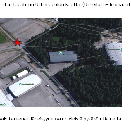
intiin tapahtuu Urheilupolun kautta. (Urheilutie- Isomäenti
isäksi areenan läheisyydessä on yleisiä pysäköintialueita