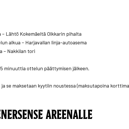
a – Lähtö Kokemäeltä Olkkarin pihalta
elun alkua – Harjavallan linja-autoasema
a – Nakkilan tori
 15 minuuttia ottelun päättymisen jälkeen.
 ja se maksetaan kyytiin noustessa (maksutapoina korttimak
ENERSENSE AREENALLE