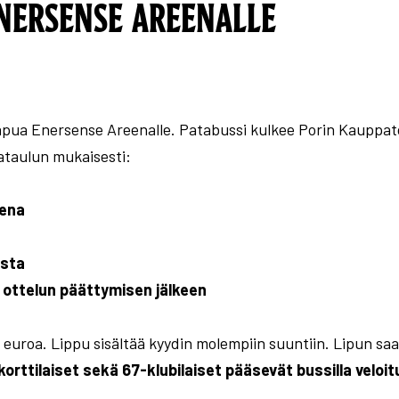
NERSENSE AREENALLE
apua Enersense Areenalle. Patabussi kulkee Porin Kauppat
ataulun mukaisesti:
eena
usta
a ottelun päättymisen jälkeen
euroa. Lippu sisältää kyydin molempiin suuntiin. Lipun saa
orttilaiset sekä 67-klubilaiset pääsevät bussilla veloi