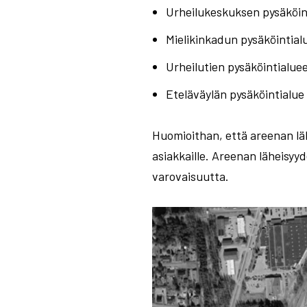
Urheilukeskuksen pysäköint
Mielikinkadun pysäköintial
Urheilutien pysäköintialue
Eteläväylän pysäköintialue
Huomioithan, että areenan läh
asiakkaille. Areenan läheisyy
varovaisuutta.