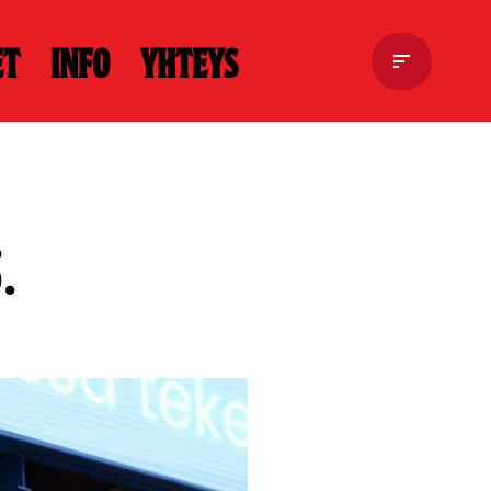
et
Info
Yhteys
.