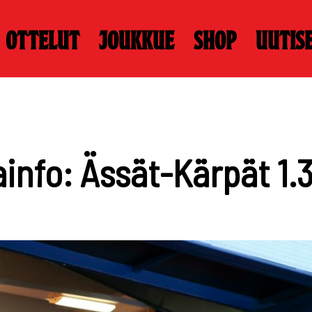
Ottelut
Joukkue
Shop
Uutis
nfo: Ässät-Kärpät 1.3