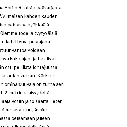
a Poriin Ruotsin pääsarjasta.
=27.Viimeisen kahden kauden
sien paidassa hyökkääjä
- Olemme todella tyytyväisiä,
n kehittynyt pelaajana
vastuunkantoa voidaan
ssä koko ajan, ja he olivat
otti pelillistä johtajuutta.
la jonkin verran. Kärki oli
en ominaisuuksia on turha sen
1-2 metrin etäisyydeltä
aja kotiin ja toisaalta Peter
 toinen avautuu, Ässien
äästä pelaamaan jälleen
in sen ulkopuolella Ässät