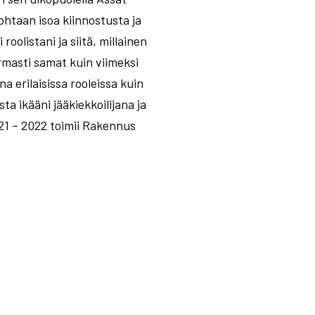
ohtaan isoa kiinnostusta ja
olistani ja siitä, millainen
armasti samat kuin viimeksi
 erilaisissa rooleissa kuin
ta ikääni jääkiekkoilijana ja
21 – 2022 toimii Rakennus