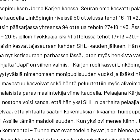
 sopimuksen Jarno Kärjen kanssa. Seuran oma kasvatti pala
me kaudella Linköpingin riveissä 50 ottelussa tehot 16+11 
tsin pääsarjassa yhteensä 94 ottelua tehoin 27+18 =45. Äs
 – 2019, jolloin hyökkääjä iski 41 ottelussa tehot 17+13 =30.
aisin kasvattajaseuraan kahden SHL-kauden jälkeen. Hän o
laa nyt kotiseuraan parhaassa iässä, joten myös henkistä 
lta ”Japi” on siihen valmis.- Kärjen rooli kasvoi Linköpingi
ytyväisiä nimenomaan monipuolisuuden vuoksi ja lisäksi hän 
voimavastuu kasvoivat sekä häntä peluutettiin myös alivoimal
laisista paras maalintekijä viime kaudella. Pelaajana Kärj
ostona voisi sanoa, että hän yksi SHL:n parhaita pelaajia 
lvää, että yhtäältä saatiin kokemuksia rikkaampi huippupela
i Ässille tämän mahdollisuuden. Kun yksi ovi menee kiinni,
a kommentoi – Tunnelmat ovat todella hyvät ja on hienoa p
lin joukkueesta ja johtaa omalla tekemiselläni niin jäällä ku