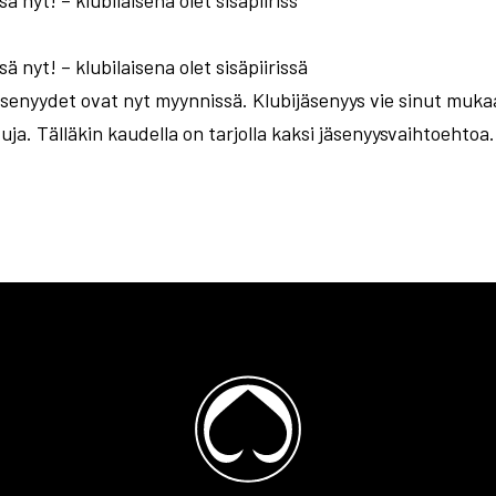
 nyt! – klubilaisena olet sisäpiiriss
 nyt! – klubilaisena olet sisäpiirissä
enyydet ovat nyt myynnissä. Klubijäsenyys vie sinut muka
uja. Tälläkin kaudella on tarjolla kaksi jäsenyysvaihtoehtoa.