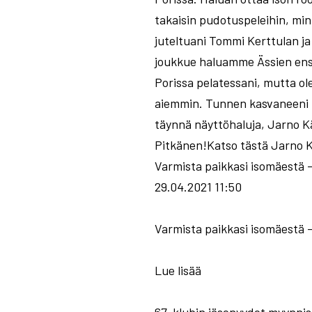
takaisin pudotuspeleihin, min
juteltuani Tommi Kerttulan ja
joukkue haluamme Ässien ensi k
Porissa pelatessani, mutta ol
aiemmin. Tunnen kasvaneeni nii
täynnä näyttöhaluja, Jarno K
Pitkänen!Katso tästä Jarno Kä
Varmista paikkasi isomäestä –
29.04.2021 11:50
Varmista paikkasi isomäestä –
Lue lisää