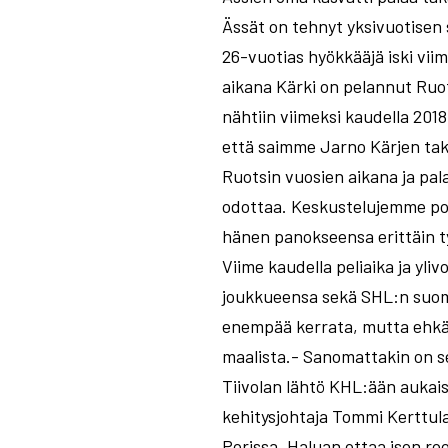
Ässät on tehnyt yksivuotisen
26-vuotias hyökkääjä iski vii
aikana Kärki on pelannut Ruo
nähtiin viimeksi kaudella 2018
että saimme Jarno Kärjen tak
Ruotsin vuosien aikana ja pa
odottaa. Keskustelujemme pohja
hänen panokseensa erittäin ty
Viime kaudella peliaika ja yli
joukkueensa sekä SHL:n suoma
enempää kerrata, mutta ehkä n
maalista.- Sanomattakin on se
Tiivolan lähtö KHL:ään aukais
kehitysjohtaja Tommi Kerttul
Porissa. Haluan ottaa ison roo