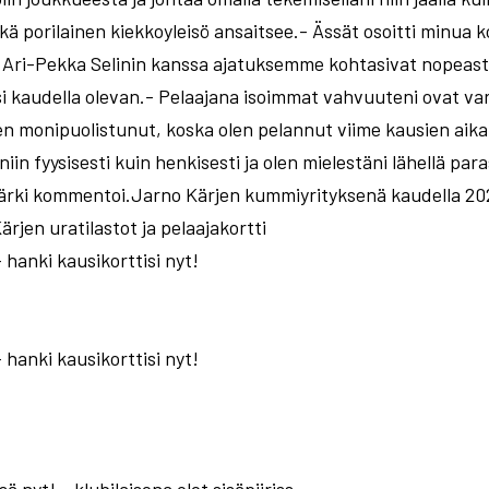
kä porilainen kiekkoyleisö ansaitsee.- Ässät osoitti minua k
 Ari-Pekka Selinin kanssa ajatuksemme kohtasivat nopeasti ro
audella olevan.​​​​​​​- Pelaajana isoimmat vahvuuteni ovat v
en monipuolistunut, koska olen pelannut viime kausien aikana
n fyysisesti kuin henkisesti ja olen mielestäni lähellä paras
ärki kommentoi.Jarno Kärjen kummiyrityksenä kaudella 20
rjen uratilastot ja pelaajakortti
 hanki kausikorttisi nyt!
 hanki kausikorttisi nyt!