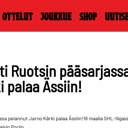
Ottelut
Joukkue
Shop
Uutis
i Ruotsin pääsarjass
 palaa Ässiin!
sa pelannut Jarno Kärki palaa Ässiin!16 maalia SHL-liigass
aisin Poriin