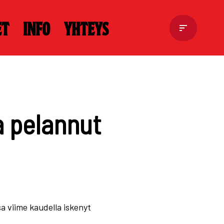
et
Info
Yhteys
a pelannut
a viime kaudella iskenyt