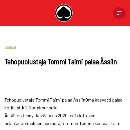
Skip
to
content
Uutiset
Tehopuolustaja Tommi Taimi palaa Ässiin
Tehopuolustaja Tommi Taimi palaa ÄssiinOma kasvatti palaa
kotiin pitkällä sopimuksella
Ässät on tehnyt kevääseen 2020 asti ulottuvan
pelaajasopimuksen puolustaja Tommi Taimen kanssa. Taimi