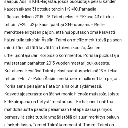
saapuu Ässiin KHL-liigasta, jossa puolustaja pelasi kahden
kauden aikana 31 ottelua tehoin 1+9 =10.Parhaalla
Liigakaudellaan 2015 – 16 Taimi pelasi HIFK:ssa 43 ottelua
tehoin 7+25 =32 ja kausi päättyi SM-hopeaan. – Meille
merkitsee erityisen paljon, että huipputason oma kasvatti
halusi tulla takaisin Ässiin. Taimi on meille merkittävä palanen
mietittäessä tätä kevättä ja tulevia kausia, Ässien
urheilujohtaja Jari Korpisalo kommentoi. Porissa puolustaja
muistetaan parhaiten 2013 vuoden mestarijoukkueesta.
Kultaisena keväänä Taimi pelasi pudotuspeleissä 16 ottelua
tehoin 2+5 =7.- Paluu Ässiin merkitsee minulle erittäin paljon.
Porilaisena pelaajana Pata on aina ollut sydämessä.
Kasvattajaseurasta on jäänyt monia hienoja muistoja, joista
kirkkaimpana on tietysti mestaruus.- En halunnut ohittaa
mahdollisuutta päästä pelaamaan Patapaidassa ja myös
perhesyillä sekä tutulla ympäristöllä oli suuri merkitys paluun
ajankohdassa, Tommi Taimi kommentoi. Tommi Taimi on