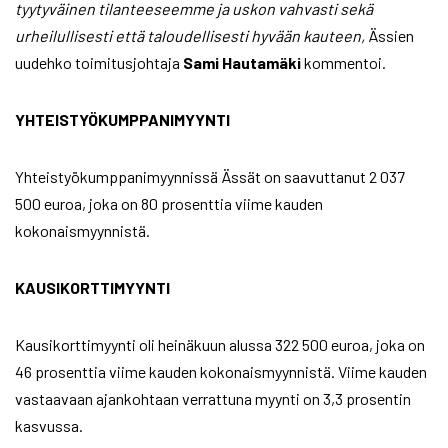
tyytyväinen tilanteeseemme ja uskon vahvasti sekä
urheilullisesti että taloudellisesti hyvään kauteen,
Ässien
uudehko toimitusjohtaja
Sami Hautamäki
kommentoi.
YHTEISTYÖKUMPPANIMYYNTI
Yhteistyökumppanimyynnissä Ässät on saavuttanut 2 037
500 euroa, joka on 80 prosenttia viime kauden
kokonaismyynnistä.
KAUSIKORTTIMYYNTI
Kausikorttimyynti oli heinäkuun alussa 322 500 euroa, joka on
46 prosenttia viime kauden kokonaismyynnistä. Viime kauden
vastaavaan ajankohtaan verrattuna myynti on 3,3 prosentin
kasvussa.