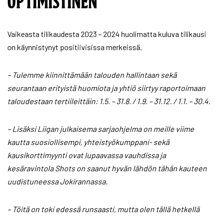
OPTIMISTINEN
Vaikeasta tilikaudesta 2023 – 2024 huolimatta kuluva tilikausi
on käynnistynyt positiivisissa merkeissä.
– Tulemme kiinnittämään talouden hallintaan sekä
seurantaan erityistä huomiota ja yhtiö siirtyy raportoimaan
taloudestaan tertiileittäin: 1.5. – 31.8. / 1.9. – 31.12. / 1.1. – 30.4.
– Lisäksi Liigan julkaisema sarjaohjelma on meille viime
kautta suosiollisempi, yhteistyökumppani- sekä
kausikorttimyynti ovat lupaavassa vauhdissa ja
kesäravintola Shots on saanut hyvän lähdön tähän kauteen
uudistuneessa Jokirannassa.
– Töitä on toki edessä runsaasti, mutta olen tällä hetkellä