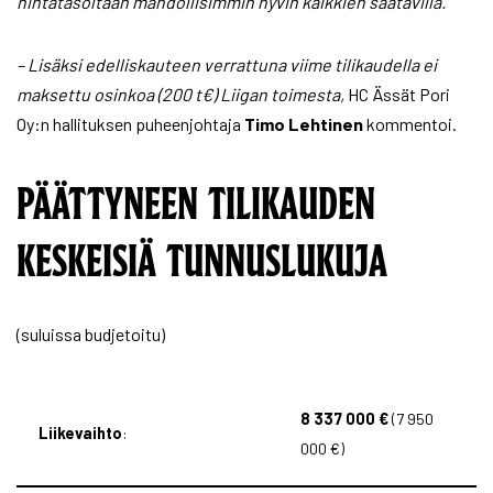
hintatasoltaan mahdollisimmin hyvin kaikkien saatavilla.
– Lisäksi edelliskauteen verrattuna viime tilikaudella ei
maksettu osinkoa (200 t€) Liigan toimesta,
HC Ässät Pori
Oy:n hallituksen puheenjohtaja
Timo Lehtinen
kommentoi.
PÄÄTTYNEEN TILIKAUDEN
KESKEISIÄ TUNNUSLUKUJA
(suluissa budjetoitu)
8 337 000 €
(7 950
Liikevaihto
:
000 €)