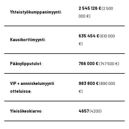
2 545 126 €
(2 500
Yhteistyökumppanimyynti
:
000 €)
635 454 €
(610 000
Kausikorttimyynti
:
€)
Pääsylipputulot
:
766 000 €
(747 500 €)
VIP + annniskelumyynti
983 800 €
(890 000
otteluissa
:
€)
Yleisökeskiarvo
:
4657
(4200)