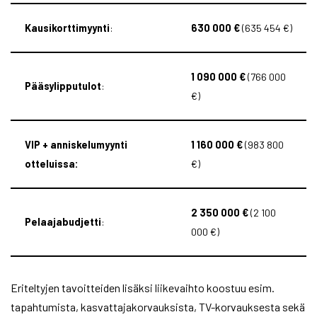
Kausikorttimyynti
:
630 000 €
(635 454 €)
1 090 000 €
(766 000
Pääsylipputulot
:
€)
VIP + anniskelumyynti
1 160 000 €
(983 800
otteluissa:
€)
2 350 000 €
(2 100
Pelaajabudjetti
:
000 €)
Eriteltyjen tavoitteiden lisäksi liikevaihto koostuu esim.
tapahtumista, kasvattajakorvauksista, TV-korvauksesta sekä