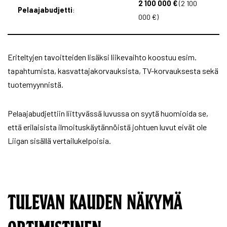
2 100 000 €
(2 100
Pelaajabudjetti
:
000 €)
Eriteltyjen tavoitteiden lisäksi liikevaihto koostuu esim.
tapahtumista, kasvattajakorvauksista, TV-korvauksesta sekä
tuotemyynnistä.
Pelaajabudjettiin liittyvässä luvussa on syytä huomioida se,
että erilaisista ilmoituskäytännöistä johtuen luvut eivät ole
Liigan sisällä vertailukelpoisia.
TULEVAN KAUDEN NÄKYMÄ