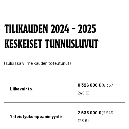
TILIKAUDEN 2024 – 2025
KESKEISET TUNNUSLUVUT
(suluissa viime kauden toteutunut)
8 326 000 €
(8 337
Liikevaihto
:
246 €)
2 635 000 €
(2 545
Yhteistyökumppanimyynti
:
126 €)