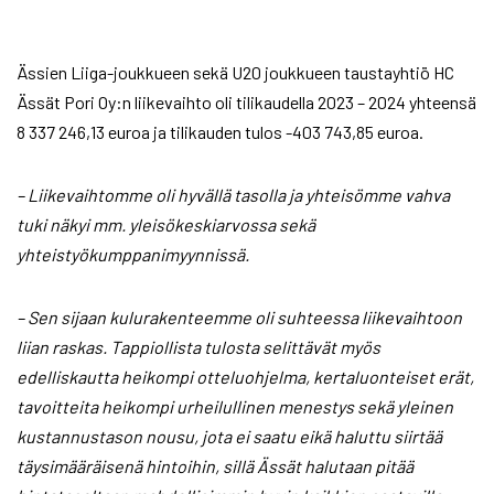
Ässien Liiga-joukkueen sekä U20 joukkueen taustayhtiö HC
Ässät Pori Oy:n liikevaihto oli tilikaudella 2023 – 2024 yhteensä
8 337 246,13 euroa ja tilikauden tulos -403 743,85 euroa.
– Liikevaihtomme oli hyvällä tasolla ja yhteisömme vahva
tuki näkyi mm. yleisökeskiarvossa sekä
yhteistyökumppanimyynnissä.
– Sen sijaan kulurakenteemme oli suhteessa liikevaihtoon
liian raskas. Tappiollista tulosta selittävät myös
edelliskautta heikompi otteluohjelma, kertaluonteiset erät,
tavoitteita heikompi urheilullinen menestys sekä yleinen
kustannustason nousu, jota ei saatu eikä haluttu siirtää
täysimääräisenä hintoihin, sillä Ässät halutaan pitää