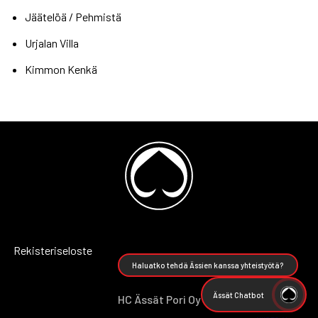
Jäätelöä / Pehmistä
Urjalan Villa
Kimmon Kenkä
Rekisteriseloste
Haluatko tehdä Ässien kanssa yhteistyötä?
Ässät Chatbot
HC Ässät Pori Oy