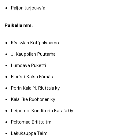
Paljon tarjouksia
Paikalla mm:
Kivikylän Kotipalvaamo
J. Kauppilan Puutarha
Lumoava Puketti
Floristi Kaisa Förnäs
Porin Kala M. Riuttala ky
Kalaliike Ruohonen ky
Leipomo-Konditoria Kataja Oy
Peltomaa Briitta tmi
Lakukauppa Taimi