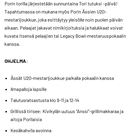
Porin torilla järjestetään sunnuntaina Tori tutuksi -päivä!
Tapahtumassa on mukana myös Porin Ässien U20-
mestarijoukkue, joka esittäytyy yleisölle noin puolen päivän
aikaan. Pelaajat jakavat nimikirjoituksia ja halukkaat voivat
kuvata itsensä pelaajien tai Legacy Bowl-mestaruuspokaalin
kanssa.
OHJELMA:
Ässät U20-mestarijoukkue paikalla pokaalin kanssa
Ilmapalloja lapsille
Talutusratsastusta klo 9-11 ja 12-14
Grillissä tirisee: Kivikylän uutuus “Anssi”-grillimakkaraa ja
aitoja Porilaisia
Kesäkahvila avoinna