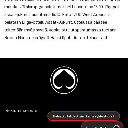
markku.viitalampi@dnainternet.netLauantaina 15.10. liigapeli
ässät-jukuritLauantaina 15.10. kello 17.00 West Areenalla
pelataan Liiga-ottelu Ässät-Jukurit. Ottelussa pääsee
tekemään myös hyvää, koska ottelutapahtumassa tuetaan
Roosa Nauha -keräystä.Hanki liput Liiga-otteluun täst
Rekisteriseloste
Haluatko tehdä Ässien kanssa yhteistyötä?