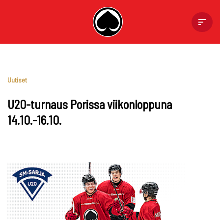
Skip
to
content
Uutiset
U20-turnaus Porissa viikonloppuna
14.10.-16.10.