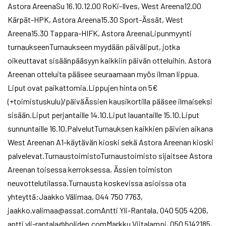
Astora AreenaSu 16.10.12.00 RoKi-Ilves, West Areena12.00
Kärpät-HPK, Astora Areena15.30 Sport-Ässät, West
Areena15.30 Tappara-HIFK, Astora AreenaLipunmyynti
turnaukseenTurnaukseen myydään päiväliput, jotka
oikeuttavat sisäänpääsyyn kaikkiin päivän otteluihin. Astora
Areenan otteluita pääsee seuraamaan myös ilman lippua.
Liput ovat paikattomia.Lippujen hinta on 5€
(+toimistuskulu)/päiväÄssien kausikortilla pääsee ilmaiseksi
sisään.Liput perjantaille 14.10.Liput lauantaille 15.10.Liput
sunnuntaille 16.10.PalvelutTurnauksen kaikkien päivien aikana
West Areenan A1-käytävän kioski sekä Astora Areenan kioski
palvelevat.TurnaustoimistoTurnaustoimisto sijaitsee Astora
Areenan toisessa kerroksessa, Ässien toimiston
neuvottelutilassa.Turnausta koskevissa asioissa ota
yhteyttä:Jaakko Välimaa, 044 750 7763,
jaakko.valimaa@assat.comAntti Yli-Rantala, 040 505 4206,
antti.yli-rantala@boliden.comMarkku Viitalampi, 050 5142185,