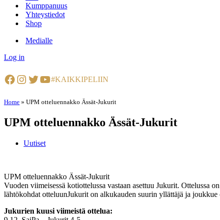
Kumppanuus
Yhteystiedot
Shop
Medialle
Log in
Facebook
Instagram
Twitter
YouTube
#KAIKKIPELIIN
Home
»
UPM otteluennakko Ässät-Jukurit
UPM otteluennakko Ässät-Jukurit
Uutiset
UPM otteluennakko Ässät-Jukurit
Vuoden viimeisessä kotiottelussa vastaan asettuu Jukurit. Ottelussa o
lähtökohdat otteluunJukurit on alkukauden suurin yllättäjä ja joukkue o
Jukurien kuusi viimeistä ottelua:
9.12. SaiPa – Jukurit 4-5