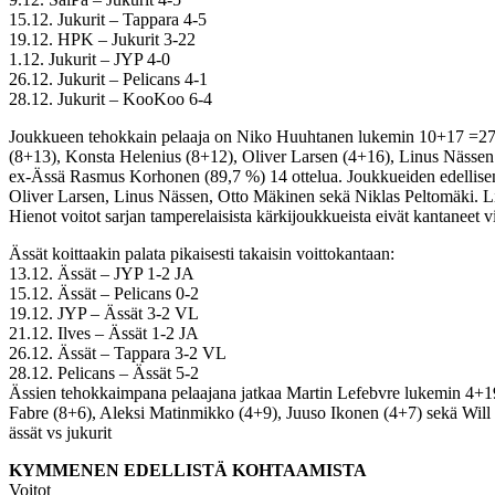
15.12. Jukurit – Tappara 4-5
19.12. HPK – Jukurit 3-22
1.12. Jukurit – JYP 4-0
26.12. Jukurit – Pelicans 4-1
28.12. Jukurit – KooKoo 6-4
Joukkueen tehokkain pelaaja on Niko Huuhtanen lukemin 10+17 =27. 
(8+13), Konsta Helenius (8+12), Oliver Larsen (4+16), Linus Nässen
ex-Ässä Rasmus Korhonen (89,7 %) 14 ottelua. Joukkueiden edellisen
Oliver Larsen, Linus Nässen, Otto Mäkinen sekä Niklas Peltomäki. L
Hienot voitot sarjan tamperelaisista kärkijoukkueista eivät kantaneet 
Ässät koittaakin palata pikaisesti takaisin voittokantaan:
13.12. Ässät – JYP 1-2 JA
15.12. Ässät – Pelicans 0-2
19.12. JYP – Ässät 3-2 VL
21.12. Ilves – Ässät 1-2 JA
26.12. Ässät – Tappara 3-2 VL
28.12. Pelicans – Ässät 5-2
Ässien tehokkaimpana pelaajana jatkaa Martin Lefebvre lukemin 4+19
Fabre (8+6), Aleksi Matinmikko (4+9), Juuso Ikonen (4+7) sekä Will G
ässät vs jukurit
KYMMENEN EDELLISTÄ KOHTAAMISTA
Voitot