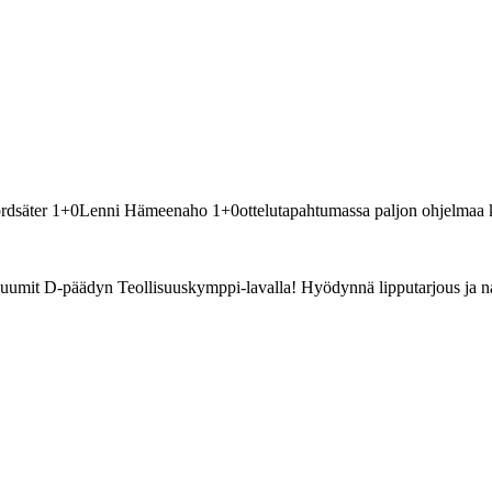
dsäter 1+0Lenni Hämeenaho 1+0ottelutapahtumassa paljon ohjelmaa k
 Muumit D-päädyn Teollisuuskymppi-lavalla! Hyödynnä lipputarjous ja n