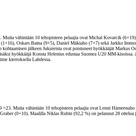
Muita vähintään 10 tehopisteen pelaajia ovat Michal Kovarcik (6+19),
 (1+16), Oskars Batna (9+5), Daniel Mäkiaho (7+7) sekä Jarkko Immon
 kohtaamisen jälkeen Jukureista ovat poistuneet hyökkääjät Markus O
isäksi hyökkääjä Konsta Helenius edustaa Suomea U20 MM-kisoissa. äs
viime kierroksella Lahdessa.
 =23. Muita vähintään 10 tehopisteen pelaajia ovat Lenni Hämeenaho 
raber (0+10). Maalilla Niklas Rubin (92,2 %) on pelannut 28 ottelua j