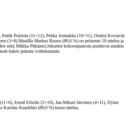
 Patrik Puistola (11+12), Pekka Jormakka (10+11), Ondrej Kovarcik
en (3+8).Maalilla Markus Ruusu (89,6 %) on pelannut 19 ottelua ja
den sekä Miikka Pitkänen.Jukurien kokoonpanosta puuttuvat ainakin
sät hakee paluuta voittokantaan.
(11+6), Eemil Erholtz (5+10), Jan-Mikael Järvinen (4+11), Dylan
a Karolus Kaarlehto (89,0 %) kuusi ottelua.