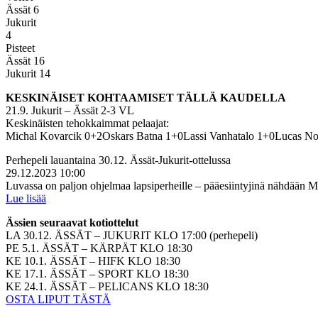
Ässät 6
Jukurit
4
Pisteet
Ässät 16
Jukurit 14
KESKINÄISET KOHTAAMISET TÄLLÄ KAUDELLA
21.9. Jukurit – Ässät 2-3 VL
Keskinäisten tehokkaimmat pelaajat:
Michal Kovarcik 0+2Oskars Batna 1+0Lassi Vanhatalo 1+0Lucas Nor
Perhepeli lauantaina 30.12. Ässät-Jukurit-ottelussa
29.12.2023 10:00
Luvassa on paljon ohjelmaa lapsiperheille – pääesiintyjinä nähdään
Lue lisää
Ässien seuraavat kotiottelut
LA 30.12. ÄSSÄT – JUKURIT KLO 17:00 (perhepeli)
PE 5.1. ÄSSÄT – KÄRPÄT KLO 18:30
KE 10.1. ÄSSÄT – HIFK KLO 18:30
KE 17.1. ÄSSÄT – SPORT KLO 18:30
KE 24.1. ÄSSÄT – PELICANS KLO 18:30
OSTA LIPUT TÄSTÄ