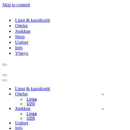
Skip to content
Liput & kausikortit
Ottelut
Joukkue
Shop
Uutiset
Info
Yhteys
Navigation
Menu
Navigation
Menu
Navigation
Menu
Liput & kausikortit
Ottelut
Liiga
U20
Joukkue
Liiga
U20
Uutiset
Info