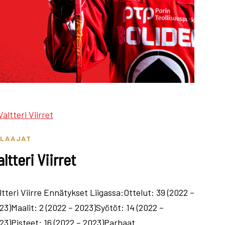
ELAAJAT
altteri Viirret
ltteri Viirre Ennätykset Liigassa:Ottelut: 39 (2022 –
23)Maalit: 2 (2022 – 2023)Syötöt: 14 (2022 –
23)Pisteet: 16 (2022 – 2023)Parhaat