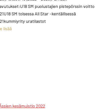
avutukset:U18 SM puolustajien pistepörssin voitto
21U18 SM toisessa All Star -kentällisessä
21kummiyrity uratilastot
e lisää