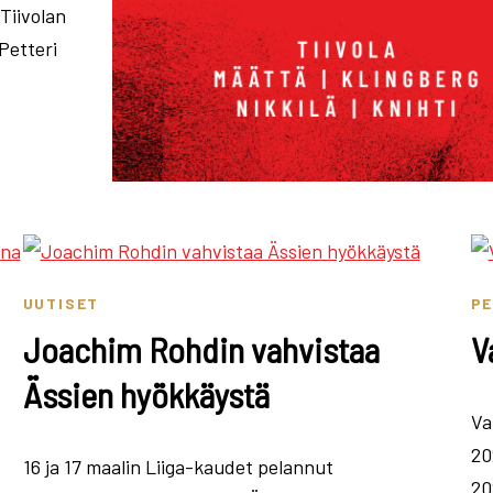
Tiivolan
Petteri
UUTISET
P
Joachim Rohdin vahvistaa
V
Ässien hyökkäystä
Va
20
16 ja 17 maalin Liiga-kaudet pelannut
20