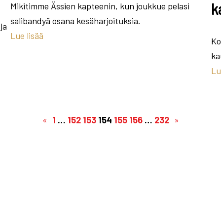
k
Mikitimme Ässien kapteenin, kun joukkue pelasi
salibandyä osana kesäharjoituksia.
ja
Lue lisää
Ko
ka
Lu
«
1
…
152
153
154
155
156
…
232
»