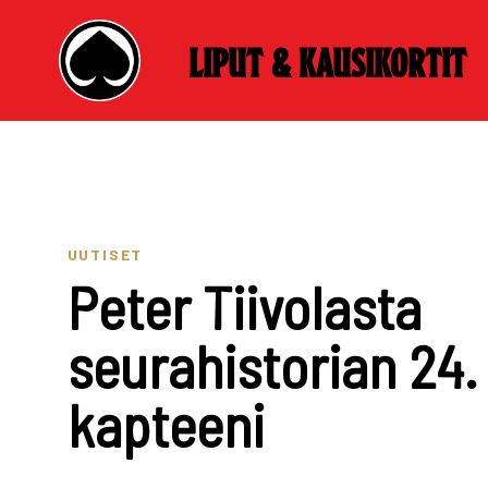
Liput & kausikortit
Skip
to
content
UUTISET
Peter Tiivolasta
seurahistorian 24.
kapteeni