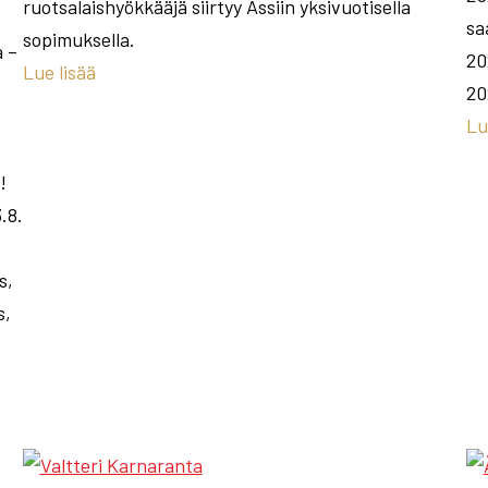
ruotsalaishyökkääjä siirtyy Ässiin yksivuotisella
sa
sopimuksella.
a –
20
Lue lisää
20
Lu
!
.8.
s,
s,