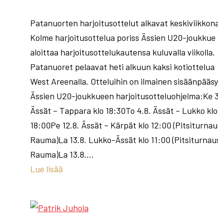
Patanuorten harjoitusottelut alkavat keskiviikkon
Kolme harjoitusottelua poriss Ässien U20-joukkue
aloittaa harjoitusottelukautensa kuluvalla viikolla.
Patanuoret pelaavat heti alkuun kaksi kotiottelua
West Areenalla. Otteluihin on ilmainen sisäänpääsy
Ässien U20-joukkueen harjoitusotteluohjelma:Ke 3
Ässät – Tappara klo 18:30To 4.8. Ässät – Lukko klo
18:00Pe 12.8. Ässät – Kärpät klo 12:00 (Pitsiturnau
Rauma)La 13.8. Lukko-Ässät klo 11:00 (Pitsiturnau
Rauma)La 13.8.…
Lue lisää