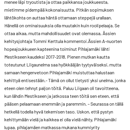
menee läpi tryoutista ja ottaa paikkansa joukkueesta,
mietimme pidempää kokonaisuutta. Pitkän sopimuksen
lähtökohta on auttaa häntä ottamaan steppejä urallaan.
Hänellä on ominaisuuksia olla muutakin kuin roolipelaaja. Se
ottaa aikaa, mutta mahdollisuudet ovat olemassa, Ässien
kehitysjohtaja Tommi Kerttula kommentoi.Ässien A-nuorten
hopeajoukkueen kapteenina toiminut Pihlajamäki lähti
Mestikseen kaudeksi 2017-2018. Pienen mutkan kautta
toteutunut Liigaunelma saa hyökkääjän tyytyväiseksi, mutta
samaan hengenvetoon Pihlajamäki muistuttaa halustaan
kehittyä entisestään.- Tämä on ollut tietysti yksi unelma, jonka
eteen olen tehnyt paljon töitä. Paluu Liigaan oli tavoitteena,
kun lähdin Mestikseen ja jatkossa teen töitä sen eteen, että
pääsen pelaamaan enemmän ja paremmin. – Seurassa on tällä
hetkellä todella hyvä tekemisen taso. Uskon, että pystyn
kehittymään vielä ja kaikkea ei olla vielä nähty, Pihlajamäki
lupaa. pihlajamäen matkassa mukana kummiyrity