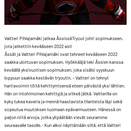
Valtteri Pihlajamäki jatkaa ÄssissäTryout johti sopimukseen,
jota jatkettiin kevääseen 2022 asti
Ässät ja Valtteri Pihlajamäki ovat tehneet kevääseen 2022
saakka ulottuvan sopimuksen. Hyökkääjä teki Ässien kanssa
keväällä yksivuotisen sopimuksen, joka sisälsi syyskuun
loppuun saakka kestävän tryoutin. – Valtteri on tehnyt
hartiavoimin töitä kehittymisensä eteen päivästä yksi lähtien.
Hän on intohimoinen kehittyjä ja sitkeä jätkä. Valtterilla on
kyky tukea kaveria ja mennä haastavista tilanteista läpi sekä
sopeutua muutoksen tuomaan epävarmuuteen. Hänessä on
paljon niitä arvoja, jotka ylipäätään vievät seuramme
seuraavalle tasolle.- Kun alkoi näyttämään siltä, että Valtteri