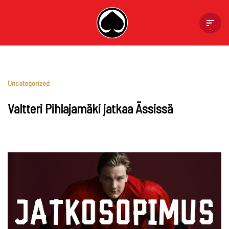
Skip
to
content
Uncategorized
Valtteri Pihlajamäki jatkaa Ässissä