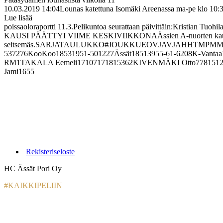
10.03.2019 14:04Lounas katettuna Isomäki Areenassa ma-pe klo 10:30 
Lue lisää
poissaoloraportti 11.3.Pelikuntoa seurattaan päivittäin:Kristia
KAUSI PÄÄTTYI VIIME KESKIVIIKKONAÄssien A-nuorten kausi päättyi
seitsemäs.SARJATAULUKKO#JOUKKUEOVJAVJAHHTMPMMEP1JYP1
537276KooKoo18531951-501227Ässät18513955-61-6208K-Vantaa
RM1TAKALA Eemeli17107171815362KIVENMÄKI Otto7781512
Jami1655
Rekisteriseloste
HC Ässät Pori Oy
#KAIKKIPELIIN