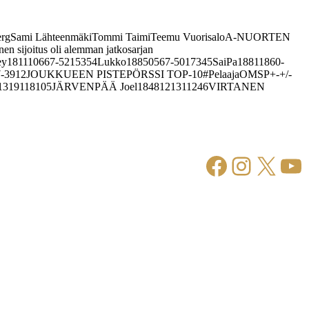
ti LambergSami LähteenmäkiTommi TaimiTeemu VuorisaloA-NUORTEN
 sijoitus oli alemman jatkosarjan
1110667-5215354Lukko18850567-5017345SaiPa18811860-
8-87-3912JOUKKUEEN PISTEPÖRSSI TOP-10#PelaajaOMSP+-+/-
1319118105JÄRVENPÄÄ Joel1848121311246VIRTANEN
Facebook
Instagr
X
Yo