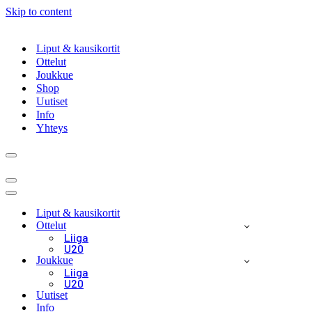
Skip to content
Liput & kausikortit
Ottelut
Joukkue
Shop
Uutiset
Info
Yhteys
Navigation
Menu
Navigation
Menu
Navigation
Menu
Liput & kausikortit
Ottelut
Liiga
U20
Joukkue
Liiga
U20
Uutiset
Info