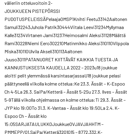
välieriin otteluvoitoin 2-
JOUKKUEEN PISTEPÖRSSI
PUDOTUSPELEISSÄPelaajaOMSP1Knihti Feetu33142Aaltonen
Samuli32243Juhola Patrik30444Viitala Leevi31234Myllymaa
Kalle31234Virtanen Jami31237Heimosalmi Aleksi31128Määttä
Rami30228Niemi Eero302210Matinmikko Aleksi310110Vilppola
Miska310110Ulvila Akseli310113Aaltonen
Juuso3011PATANUORET KIITTÄVÄT KAIKKIA TUESTA JA
KANNUSTUKSESTA KAUDELLA 2022 – 2023u18 joukkue
aloitti pelit ylemmässä karsintasarjassaU18 joukkue pelasi
päättyneellä viikolla kolme ottelua:Ke 23.3. Ässät – K-Espoo
Ch 4-5La 26.3. SaiPa/Ketterä – Ässät 5-2Su 27.3. Ilves – Ässät
5-9Tällä viikolla ohjelmassa on kolme ottelua:Ti 29.3. Ässät –
JYP klo 19:00To 31.3. K-Vantaa – Ässät klo 19:50La 2.4. K-
Espoo Ch – Ässät klo
15:05SARJATAULUKKOJoukkueOVJAVJAHHTM –
PMMEPP/O1.SaiPa/Ketterä3201015 – 8772,332.K-