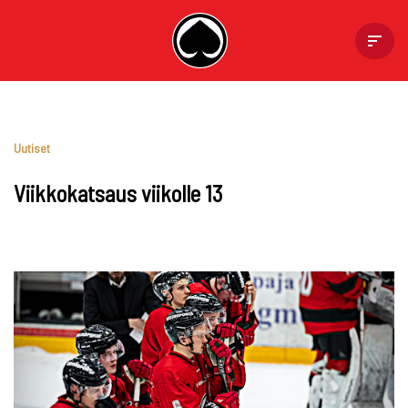
Skip
to
content
Uutiset
Viikkokatsaus viikolle 13