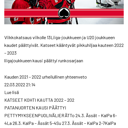
Viikkokatsaus viikolle 13Liiga-joukkueen ja U20 joukkueen
kaudet päättyivät. Katseet kääntyvät pikkuhiljaa kauteen 2022
– 2023
liigajoukkueen kausi päättyi runkosarjaan
Kauden 2021 – 2022 urheilullinen yhteenveto
22.03.2022 21:14
Lue lisä
KATSEET KOHTI KAUTTA 2022 – 202
PATANUORTEN KAUSI PÄÄTTYI
PETTYMYKSEENPUOLIVÄLIERÄTTo 24.3. Ässät – KalPa 6-
4La 26.3. KalPa – Ässät 5-4Su 27.3. Ässät – KalPa 2-7KalPa