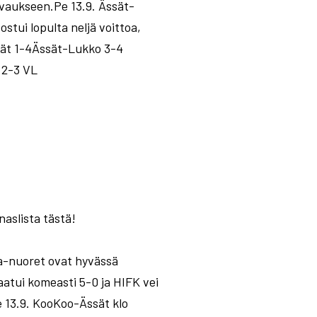
vaukseen.Pe 13.9. Ässät-
tui lopulta neljä voittoa,
sät 1-4Ässät-Lukko 3-4
 2-3 VL
naslista tästä!
 a-nuoret ovat hyvässä
aatui komeasti 5-0 ja HIFK vei
e 13.9. KooKoo-Ässät klo