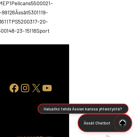
EP1Pelicans5500021-
-99126Ässät5301119-
3611TPS5200317-20-
00148-23-15116Sport
Haluatko tehdä Ässien kanssa yhteistyötä?
Ässät Chatbot
By