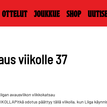
Ottelut
Joukkue
Shop
Uutis
us viikolle 37
Liigan avausviikon viikkokatsau
LLAPitkä odotus päättyy tällä viikolla, kun Liiga käynnis