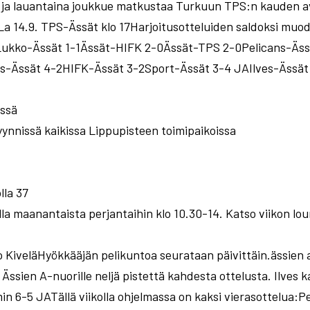
ja lauantaina joukkue matkustaa Turkuun TPS:n kauden a
 14.9. TPS-Ässät klo 17Harjoitusotteluiden saldoksi muodos
ota:Lukko-Ässät 1-1Ässät-HIFK 2-0Ässät-TPS 2-0Pelicans-Äs
-Ässät 4-2HIFK-Ässät 3-2Sport-Ässät 3-4 JAIlves-Ässät
issä
ynnissä kaikissa Lippupisteen toimipaikoissa
lla 37
la maanantaista perjantaihin klo 10.30-14. Katso viikon lou
o KiveläHyökkääjän pelikuntoa seurataan päivittäin.ässien
Ässien A-nuorille neljä pistettä kahdesta ottelusta. Ilves k
in 6-5 JATällä viikolla ohjelmassa on kaksi vierasottelua:P