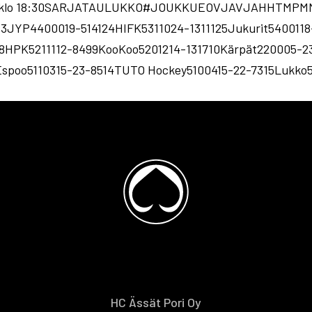
ssät klo 18:30SARJATAULUKKO#JOUKKUEOVJAVJAHHTMPMM
33JYP4400019-514124HIFK5311024-1311125Jukurit5400118
08HPK5211112-8499KooKoo5201214-131710Kärpät220005-2
Espoo5110315-23-8514TUTO Hockey5100415-22-7315Lukko5
HC Ässät Pori Oy