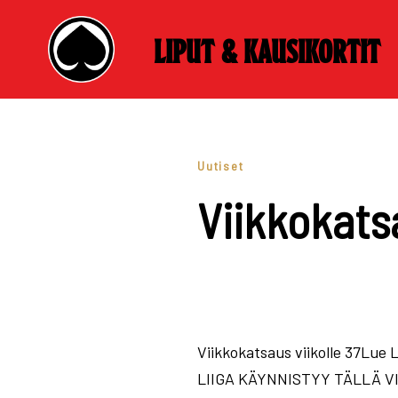
Liput & kausikortit
Skip
to
content
Uutiset
Viikkokatsa
Viikkokatsaus viikolle 37Lue 
LIIGA KÄYNNISTYY TÄLLÄ VIIKO