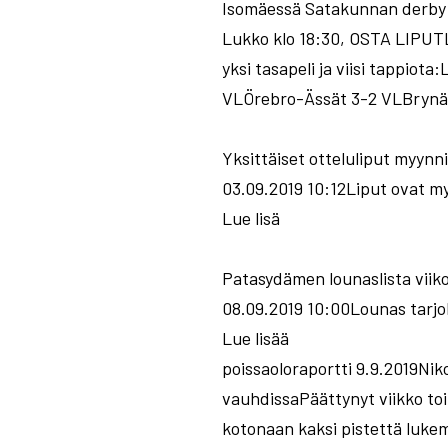
Isomäessä Satakunnan derby 
Lukko klo 18:30, OSTA LIPUTLa
yksi tasapeli ja viisi tappi
VLÖrebro-Ässät 3-2 VLBrynäs
Yksittäiset otteluliput myynn
03.09.2019 10:12Liput ovat my
Lue lisä
Patasydämen lounaslista viiko
08.09.2019 10:00Lounas tarjol
Lue lisää
poissaoloraportti 9.9.2019Nik
vauhdissaPäättynyt viikko toi 
kotonaan kaksi pistettä lukem