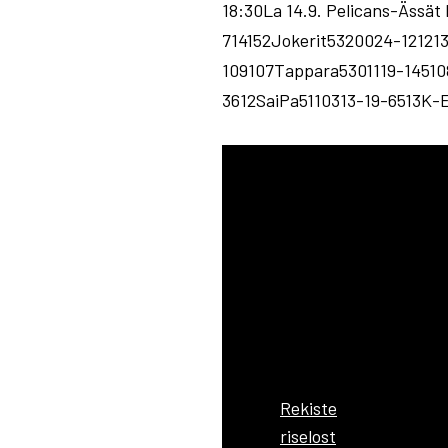
18:30La 14.9. Pelicans-Ä
714152Jokerit5320024-12121
109107Tappara5301119-1451
3612SaiPa5110313-19-6513K-
Rekiste
riselost