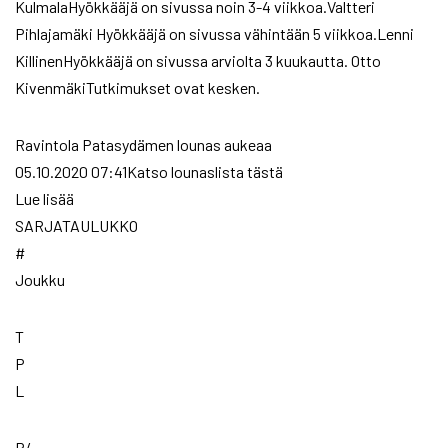
KulmalaHyökkääjä on sivussa noin 3-4 viikkoa.Valtteri
Pihlajamäki Hyökkääjä on sivussa vähintään 5 viikkoa.Lenni
KillinenHyökkääjä on sivussa arviolta 3 kuukautta. Otto
KivenmäkiTutkimukset ovat kesken.
Ravintola Patasydämen lounas aukeaa
05.10.2020 07:41Katso lounaslista tästä
Lue lisää
SARJATAULUKKO
#
Joukku
T
P
L
P/