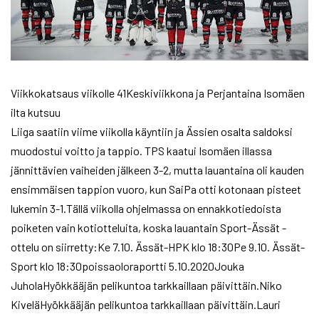
Viikkokatsaus viikolle 41Keskiviikkona ja Perjantaina Isomäen
ilta kutsuu
Liiga saatiin viime viikolla käyntiin ja Ässien osalta saldoksi
muodostui voitto ja tappio. TPS kaatui Isomäen illassa
jännittävien vaiheiden jälkeen 3-2, mutta lauantaina oli kauden
ensimmäisen tappion vuoro, kun SaiPa otti kotonaan pisteet
lukemin 3-1.Tällä viikolla ohjelmassa on ennakkotiedoista
poiketen vain kotiotteluita, koska lauantain Sport-Ässät -
ottelu on siirretty:Ke 7.10. Ässät-HPK klo 18:30​​​​​​​Pe 9.10. Ässät-
Sport klo 18:30poissaoloraportti 5.10.2020Jouka
JuholaHyökkääjän pelikuntoa tarkkaillaan päivittäin.Niko
KiveläHyökkääjän pelikuntoa tarkkaillaan päivittäin.Lauri