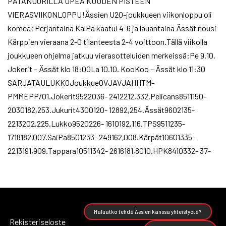
PATANUORILLA UPEA KUUDEN PISTEEN
VIERASVIIKONLOPPU!Ässien U20-joukkueen viikonloppu oli
komea; Perjantaina KalPa kaatui 4-6 ja lauantaina Ässät nousi
Kärppien vieraana 2-0 tilanteesta 2-4 voittoon.Tällä viikolla
joukkueen ohjelma jatkuu vierasotteluiden merkeissä:Pe 9.10.
Jokerit – Ässät klo 18:00La 10.10. KooKoo – Ässät klo 11:30
SARJATAULUKKOJoukkueOVJAVJAHHTM-
PMMEPP/O1.Jokerit9522036- 2412212,332.Pelicans8511150-
2030182,253.Jukurit4300120- 12892,254.Ässät9602135-
2213202,225.Lukko9520226- 1610192,116.TPS9511235-
1718182,007.SaiPa8501233- 249162,008.Kärpät10601335-
2213191,909.Tappara10511342- 2616181,8010.HPK8410332- 37-
Haluatko tehdä Ässien kanssa yhteistyötä?
Rekisteriseloste