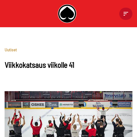
Skip
to
content
Uutiset
Viikkokatsaus viikolle 41