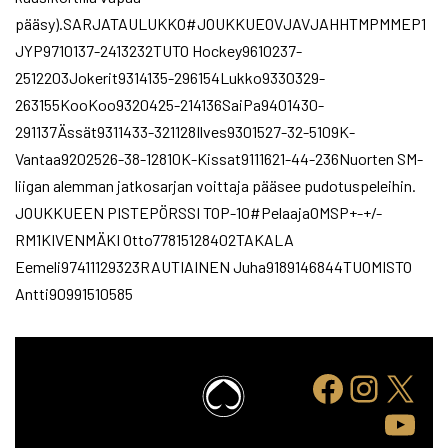
pääsy).SARJATAULUKKO#JOUKKUEOVJAVJAHHTMPMMEP1
JYP9710137-2413232TUTO Hockey9610237-
2512203Jokerit9314135-296154Lukko9330329-
263155KooKoo9320425-214136SaiPa9401430-
291137Ässät9311433-321128Ilves9301527-32-5109K-
Vantaa9202526-38-12810K-Kissat9111621-44-236Nuorten SM-
liigan alemman jatkosarjan voittaja pääsee pudotuspeleihin.
JOUKKUEEN PISTEPÖRSSI TOP-10#PelaajaOMSP+-+/-
RM1KIVENMÄKI Otto77815128402TAKALA
Eemeli97411129323RAUTIAINEN Juha9189146844TUOMISTO
Antti90991510585