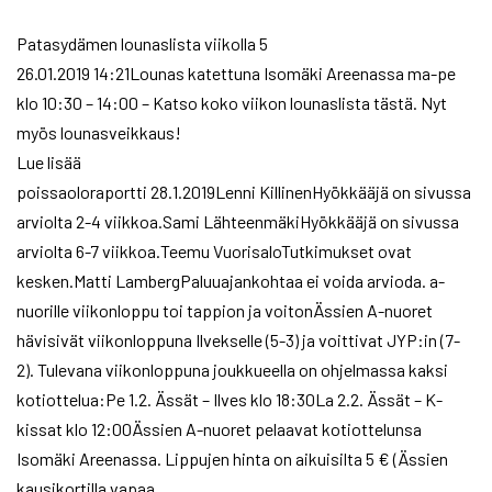
Patasydämen lounaslista viikolla 5
26.01.2019 14:21Lounas katettuna Isomäki Areenassa ma-pe
klo 10:30 – 14:00 – Katso koko viikon lounaslista tästä. Nyt
myös lounasveikkaus!
Lue lisää
poissaoloraportti 28.1.2019Lenni KillinenHyökkääjä on sivussa
arviolta 2-4 viikkoa.Sami LähteenmäkiHyökkääjä on sivussa
arviolta 6-7 viikkoa.Teemu VuorisaloTutkimukset ovat
kesken.Matti LambergPaluuajankohtaa ei voida arvioda. a-
nuorille viikonloppu toi tappion ja voitonÄssien A-nuoret
hävisivät viikonloppuna Ilvekselle (5-3) ja voittivat JYP:in (7-
2). Tulevana viikonloppuna joukkueella on ohjelmassa kaksi
kotiottelua:Pe 1.2. Ässät – Ilves klo 18:30La 2.2. Ässät – K-
kissat klo 12:00Ässien A-nuoret pelaavat kotiottelunsa
Isomäki Areenassa. Lippujen hinta on aikuisilta 5 € (Ässien
kausikortilla vapaa