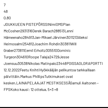
7
48
0,80
JOUKKUEEN PISTEPÖRSSINimiOMSPIan
McCoshen2931316Derek Barach288513Lenni
Hämeenaho284913Jan-Mikael Järvinen3011213Aleksi
Heimosalmi254812Joachim Rohdin303811Will
Graber273811Eemil Erholtz305510Dominic
Turgeon304610Roope Talaja24729Jesse
Joensuu30538Nikolas Matinpalo23448POISSAOLORAPORTTI
12.12.2022Feetu KnihtiHyökkääjän pelikuntoa tarkkaillaan
päivittäin.Markus PhillipsTutkimukset ovat
kesken.LAINAPELAAJAT MESTIKSESSÄSamuli Aaltonen –
FPSKoko kausi: 12 ottelua, 5+3 =8