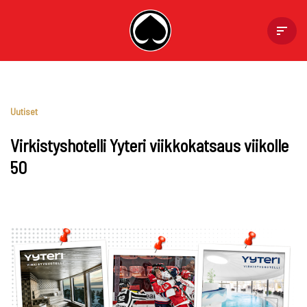
Skip
to
content
Uutiset
Virkistyshotelli Yyteri viikkokatsaus viikolle
50