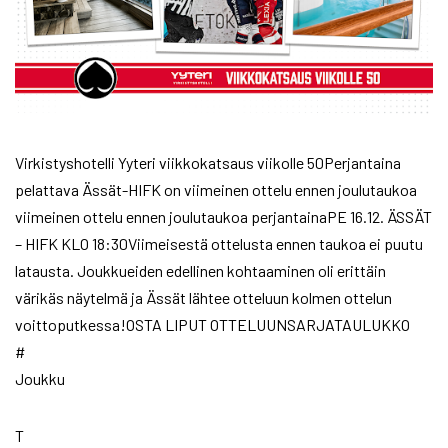
Virkistyshotelli Yyteri viikkokatsaus viikolle 50Perjantaina
pelattava Ässät-HIFK on viimeinen ottelu ennen joulutaukoa
viimeinen ottelu ennen joulutaukoa perjantainaPE 16.12. ÄSSÄT
– HIFK KLO 18:30Viimeisestä ottelusta ennen taukoa ei puutu
latausta. Joukkueiden edellinen kohtaaminen oli erittäin
värikäs näytelmä ja Ässät lähtee otteluun kolmen ottelun
voittoputkessa!OSTA LIPUT OTTELUUNSARJATAULUKKO
#
Joukku
T