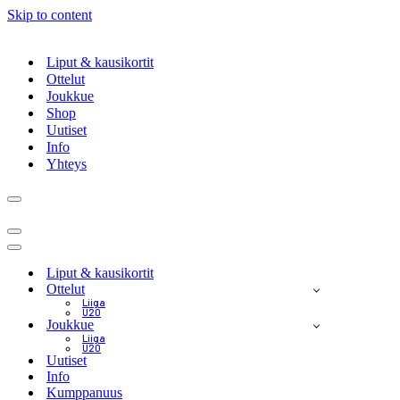
Skip to content
Liput & kausikortit
Ottelut
Joukkue
Shop
Uutiset
Info
Yhteys
Navigation
Menu
Navigation
Menu
Navigation
Menu
Liput & kausikortit
Ottelut
Liiga
U20
Joukkue
Liiga
U20
Uutiset
Info
Kumppanuus