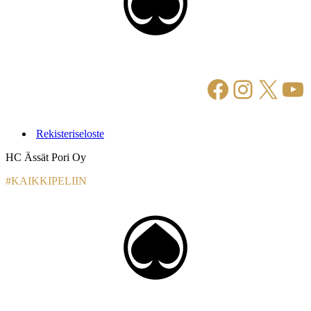
Facebook
Instagr
X
Yo
Rekisteriseloste
HC Ässät Pori Oy
#KAIKKIPELIIN