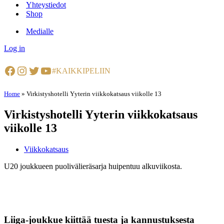
Yhteystiedot
Shop
Medialle
Log in
Facebook
Instagram
Twitter
YouTube
#KAIKKIPELIIN
Home
»
Virkistyshotelli Yyterin viikkokatsaus viikolle 13
Virkistyshotelli Yyterin viikkokatsaus
viikolle 13
Viikkokatsaus
U20 joukkueen puolivälieräsarja huipentuu alkuviikosta.
Liiga-joukkue kiittää tuesta ja kannustuksesta