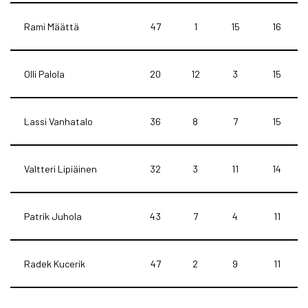
Rami Määttä
47
1
15
16
Olli Palola
20
12
3
15
Lassi Vanhatalo
36
8
7
15
Valtteri Lipiäinen
32
3
11
14
Patrik Juhola
43
7
4
11
Radek Kucerik
47
2
9
11