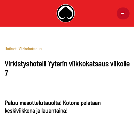
Skip
to
content
Uutiset
,
Viikkokatsaus
Virkistyshotelli Yyterin viikkokatsaus viikolle
7
Paluu maaottelutauolta! Kotona pelataan
keskiviikkona ja lauantaina!