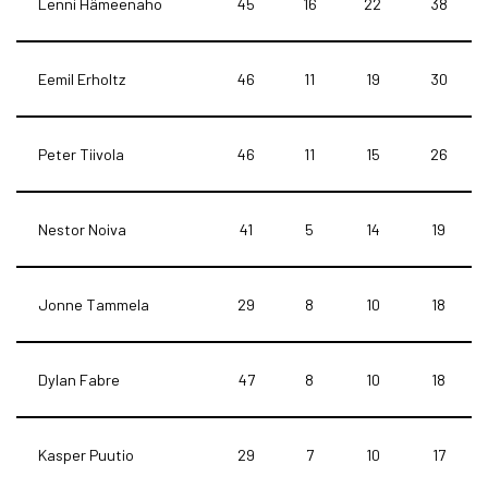
Lenni Hämeenaho
45
16
22
38
Eemil Erholtz
46
11
19
30
Peter Tiivola
46
11
15
26
Nestor Noiva
41
5
14
19
Jonne Tammela
29
8
10
18
Dylan Fabre
47
8
10
18
Kasper Puutio
29
7
10
17