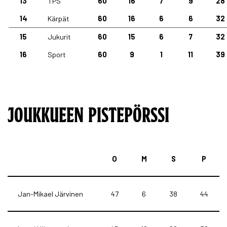
13
TPS
60
16
7
9
28
14
Kärpät
60
16
6
6
32
15
Jukurit
60
15
6
7
32
16
Sport
60
9
1
11
39
JOUKKUEEN PISTEPÖRSSI
O
M
S
P
Jan-Mikael Järvinen
47
6
38
44