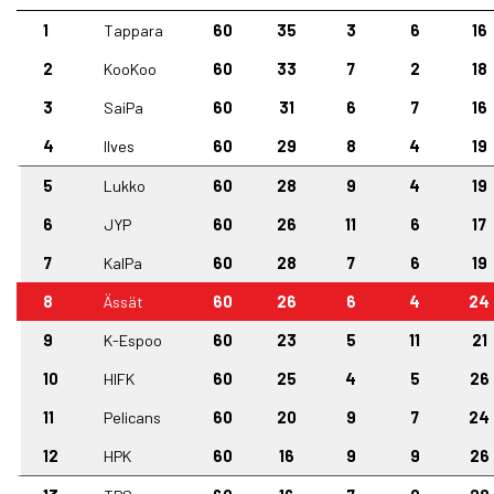
1
Tappara
60
35
3
6
16
2
KooKoo
60
33
7
2
18
3
SaiPa
60
31
6
7
16
4
Ilves
60
29
8
4
19
5
Lukko
60
28
9
4
19
6
JYP
60
26
11
6
17
7
KalPa
60
28
7
6
19
8
Ässät
60
26
6
4
24
9
K-Espoo
60
23
5
11
21
10
HIFK
60
25
4
5
26
11
Pelicans
60
20
9
7
24
12
HPK
60
16
9
9
26