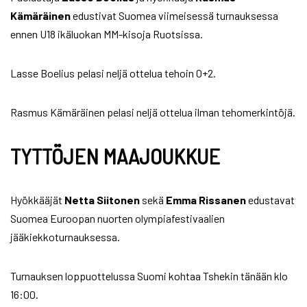
Kämäräinen
edustivat Suomea viimeisessä turnauksessa
ennen U18 ikäluokan MM-kisoja Ruotsissa.
Lasse Boelius pelasi neljä ottelua tehoin 0+2.
Rasmus Kämäräinen pelasi neljä ottelua ilman tehomerkintöjä.
TYTTÖJEN MAAJOUKKUE
Hyökkääjät
Netta Siitonen
sekä
Emma Rissanen
edustavat
Suomea Euroopan nuorten olympiafestivaalien
jääkiekkoturnauksessa.
Turnauksen loppuottelussa Suomi kohtaa Tshekin tänään klo
16:00.