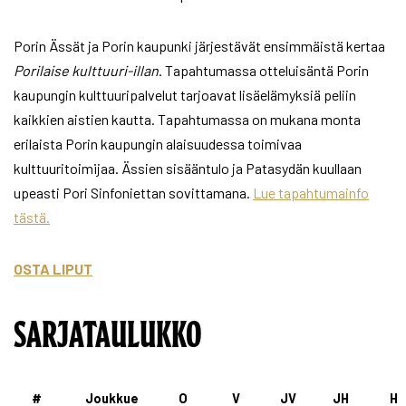
Porin Ässät ja Porin kaupunki järjestävät ensimmäistä kertaa
Porilaise kulttuuri-illan
. Tapahtumassa otteluisäntä Porin
kaupungin kulttuuripalvelut tarjoavat lisäelämyksiä peliin
kaikkien aistien kautta. Tapahtumassa on mukana monta
erilaista Porin kaupungin alaisuudessa toimivaa
kulttuuritoimijaa. Ässien sisääntulo ja Patasydän kuullaan
upeasti Pori Sinfoniettan sovittamana.
Lue tapahtumainfo
tästä.
OSTA LIPUT
SARJATAULUKKO
#
Joukkue
O
V
JV
JH
H