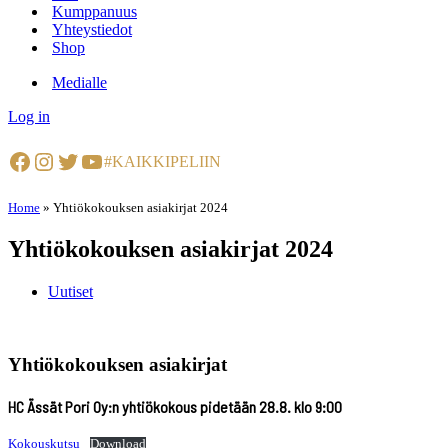
Kumppanuus
Yhteystiedot
Shop
Medialle
Log in
Facebook
Instagram
Twitter
YouTube
#KAIKKIPELIIN
Home
»
Yhtiökokouksen asiakirjat 2024
Yhtiökokouksen asiakirjat 2024
Uutiset
Yhtiökokouksen asiakirjat
HC Ässät Pori Oy:n yhtiökokous pidetään 28.8. klo 9:00
Kokouskutsu
Download