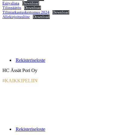
Esityslista
Download
Tilinpäätös
Download
Tilintarkastuskertomus 2024
Download
Allekirjoitusliite
Download
Rekisteriseloste
HC Ässät Pori Oy
#KAIKKIPELIIN
Rekisteriseloste