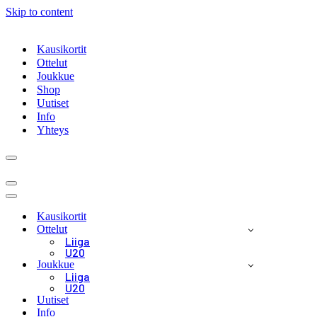
Skip to content
Kausikortit
Ottelut
Joukkue
Shop
Uutiset
Info
Yhteys
Navigation
Menu
Navigation
Menu
Navigation
Menu
Kausikortit
Ottelut
Liiga
U20
Joukkue
Liiga
U20
Uutiset
Info