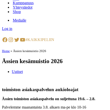
Kumppanuus
Yhteystiedot
Shop
Medialle
Log in
Facebook
Instagram
Twitter
YouTube
#KAIKKIPELIIN
Home
»
Ässien kesämuistio 2026
Ässien kesämuistio 2026
Uutiset
toimiston asiakaspalvelun aukioloajat
Ässien toimiston asiakaspalvelu on suljettuna 19.6. – 2.8.
Palvelemme maanantaista 3.8. alkaen ma-pe klo 10-16