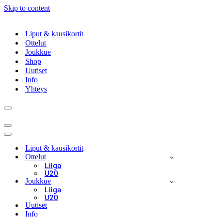
Skip to content
Liput & kausikortit
Ottelut
Joukkue
Shop
Uutiset
Info
Yhteys
Navigation
Menu
Navigation
Menu
Navigation
Menu
Liput & kausikortit
Ottelut
Liiga
U20
Joukkue
Liiga
U20
Uutiset
Info