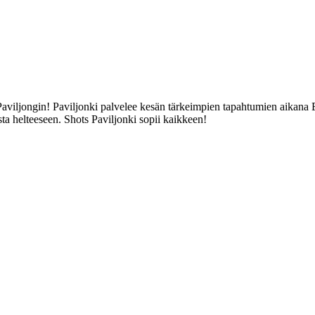
Paviljongin! Paviljonki palvelee kesän tärkeimpien tapahtumien aikana
usta helteeseen. Shots Paviljonki sopii kaikkeen!