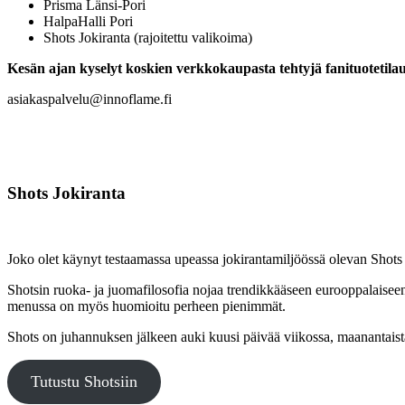
Prisma Länsi-Pori
HalpaHalli Pori
Shots Jokiranta (rajoitettu valikoima)
Kesän ajan kyselyt koskien verkkokaupasta tehtyjä fanituotetilauk
asiakaspalvelu@innoflame.fi
Shots Jokiranta
Joko olet käynyt testaamassa upeassa jokirantamiljöössä olevan Shots
Shotsin ruoka- ja juoma­filosofia nojaa trendikkääseen eurooppalaiseen 
menussa on myös huomioitu perheen pienimmät.
Shots on juhannuksen jälkeen auki kuusi päivää viikossa, maanantaista
Tutustu Shotsiin