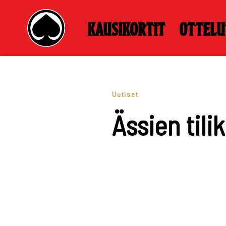
Kausikortit
Ottelu
Skip
to
content
Uutiset
Ässien tili