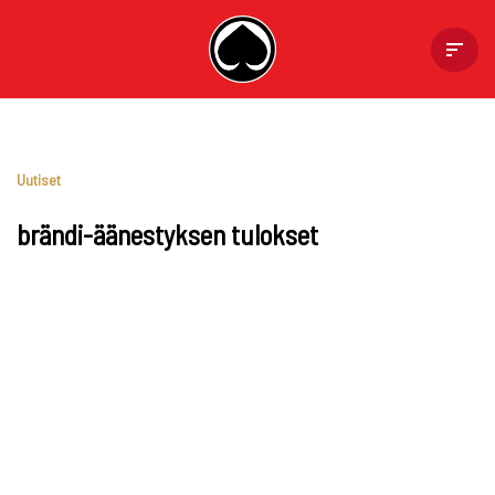
Skip
to
content
Uutiset
brändi-äänestyksen tulokset