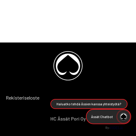
Rekisteriseloste
Haluatko tehdä Ässien kanssa yhteistyötä?
Ässät Chatbot
HC Ässät Pori Oy
By: