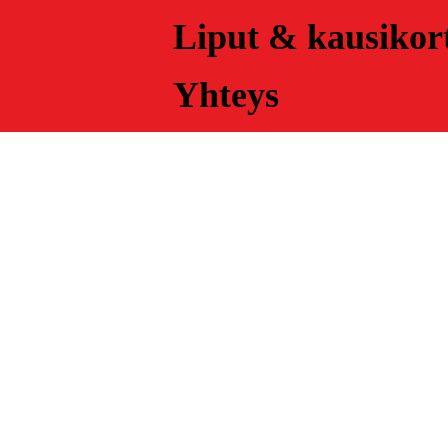
Liput & kausikort
Skip
Yhteys
to
content