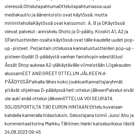
vieressä.OttelutapahtumaOttelutapahtumassa uusi
mediakuutio ja äänentoisto ovat käytössä, mutta
minimitehollaKäytössä ovat katsomot: A, B ja DKäytössä
olevat palvelut: anniskelu Shots ja D-pääty. Kioskit A1, A2 ja
DFanituotteiden osalta käytössä ovat tälle kaudelle uudet pop-
up -pisteet. Perjantain ottelussa kannatustuotteiden pop-up -
pisteen löydät D-päädystä vanhan fanishopin edestäUusi
Ässät Shop aukeaa A2-yläkäytävälle viimeistään Liigakauden
alussamEET AND GREET OTTELUN JÄLKEEN d-
PÄÄDYSSÄPaikalla lähes koko joukkueKannattajaryhmät
pitävät ohjelmaa D-päädyssä heti ottelun jälkeenPalvelut eivät
ole auki enää ottelun jälkeenOTTELUA VOI SEURATA
SOLIDSPORTILTA 7,90 EURON HINTAAN!Ottelu kuvataan
kahdella kameralla hidastuksin. Selostajana toimii Jussi Aho ja
kommentaattorina Markku Tähtinen.Hanki katseluoikeus tästä
24.08.2023 09:45