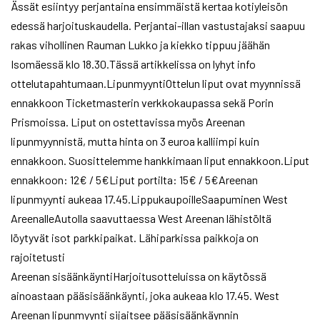
Ässät esiintyy perjantaina ensimmäistä kertaa kotiyleisön
edessä harjoituskaudella. Perjantai-illan vastustajaksi saapuu
rakas vihollinen Rauman Lukko ja kiekko tippuu jäähän
Isomäessä klo 18.30.Tässä artikkelissa on lyhyt info
ottelutapahtumaan.LipunmyyntiOttelun liput ovat myynnissä
ennakkoon Ticketmasterin verkkokaupassa sekä Porin
Prismoissa. Liput on ostettavissa myös Areenan
lipunmyynnistä, mutta hinta on 3 euroa kalliimpi kuin
ennakkoon. Suosittelemme hankkimaan liput ennakkoon.Liput
ennakkoon: 12€ / 5€Liput portilta: 15€ / 5€Areenan
lipunmyynti aukeaa 17.45.LippukaupoilleSaapuminen West
AreenalleAutolla saavuttaessa West Areenan lähistöltä
löytyvät isot parkkipaikat. Lähiparkissa paikkoja on
rajoitetusti
Areenan sisäänkäyntiHarjoitusotteluissa on käytössä
ainoastaan pääsisäänkäynti, joka aukeaa klo 17.45. West
Areenan lipunmyynti sijaitsee pääsisäänkäynnin