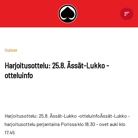
Skip
to
content
Uutiset
Harjoitusottelu: 25.8. Ässät-Lukko -
otteluinfo
Harjoitusottelu: 25.8. Ässät-Lukko -otteluinfoÄssät-Lukko -
harjoitusottelu perjantaina Porissa klo 18.30 – ovet auki klo
17.45