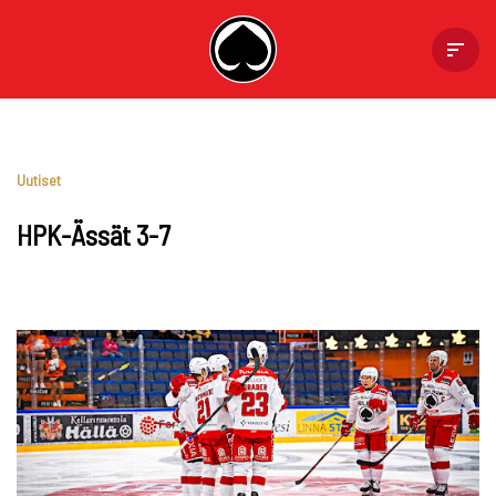
Skip
to
content
Uutiset
HPK-Ässät 3-7