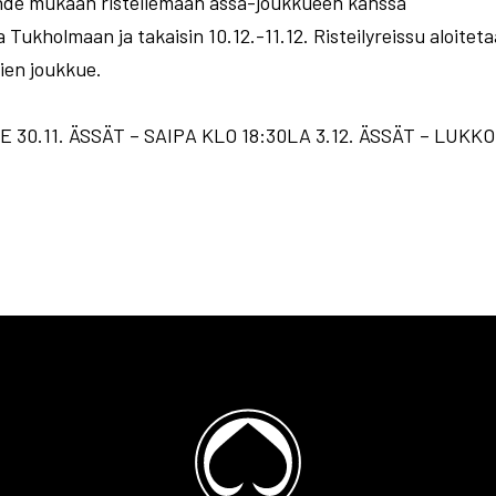
 Lähde mukaan risteilemään ässä-joukkueen kanssa
ta Tukholmaan ja takaisin 10.12.-11.12. Risteilyreissu aloite
en joukkue.
tKE 30.11. ÄSSÄT – SAIPA KLO 18:30LA 3.12. ÄSSÄT – LUK