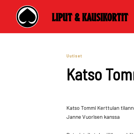
Liput & kausikortit
Skip
to
content
Uutiset
Katso Tomm
Katso Tommi Kerttulan tilann
Janne Vuorisen kanssa