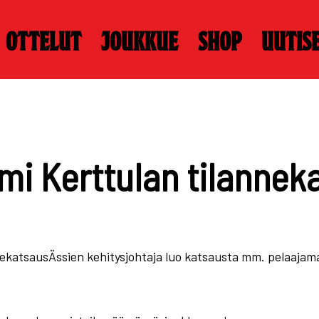
Ottelut
Joukkue
Shop
Uutis
i Kerttulan tilannek
ekatsausÄssien kehitysjohtaja luo katsausta mm. pelaajamar