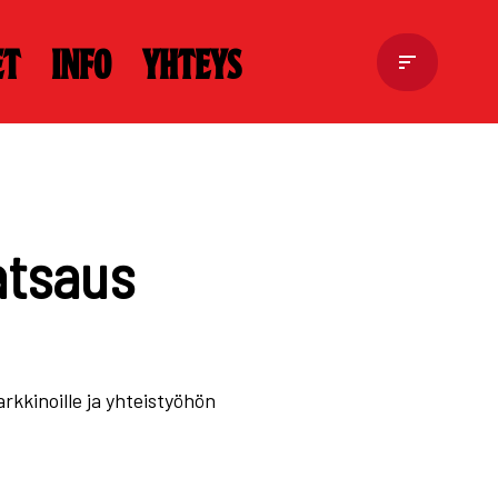
et
Info
Yhteys
atsaus
kkinoille ja yhteistyöhön