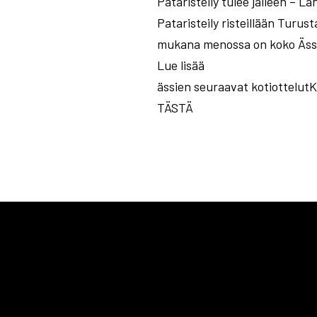
Pataristeily tulee jälleen –
Pataristeily risteillään Turus
mukana menossa on koko Ässi
Lue lisää
ässien seuraavat kotiottelu
TÄSTÄ