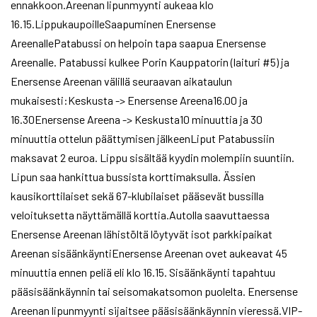
ennakkoon.Areenan lipunmyynti aukeaa klo
16.15.LippukaupoilleSaapuminen Enersense
AreenallePatabussi on helpoin tapa saapua Enersense
Areenalle. Patabussi kulkee Porin Kauppatorin (laituri #5) ja
Enersense Areenan välillä seuraavan aikataulun
mukaisesti:Keskusta -> Enersense Areena16.00 ja
16.30Enersense Areena -> Keskusta10 minuuttia ja 30
minuuttia ottelun päättymisen jälkeenLiput Patabussiin
maksavat 2 euroa. Lippu sisältää kyydin molempiin suuntiin.
Lipun saa hankittua bussista korttimaksulla. Ässien
kausikorttilaiset sekä 67-klubilaiset pääsevät bussilla
veloituksetta näyttämällä korttia.Autolla saavuttaessa
Enersense Areenan lähistöltä löytyvät isot parkkipaikat
Areenan sisäänkäyntiEnersense Areenan ovet aukeavat 45
minuuttia ennen peliä eli klo 16.15. Sisäänkäynti tapahtuu
pääsisäänkäynnin tai seisomakatsomon puolelta. Enersense
Areenan lipunmyynti sijaitsee pääsisäänkäynnin vieressä.VIP-