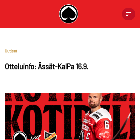
Skip
to
content
Uutiset
Otteluinfo: Ässät-KalPa 16.9.