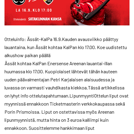
Otteluinfo: Ässät-KalPa 16.9.Kauden avausviikko päättyy
lauantaina, kun Ässät kohtaa KalPan klo 17.00. Koe uudistettu
alkushow paikan päällä
Ässät kohtaa KalPan Enersense Areenan lauantai-illan
huumassa klo 17.00. Kuopiolaiset lähtevät tähän kauteen
uuden päävalmentajan Petri Karjalaisen alaisuudessa ja
luvassa on varmasti vauhdikasta kiekkoa.Tässä artikkelissa
on lyhyt info ottelutapahtumaan.LipunmyyntiOttelun liput ovat
myynnissä ennakkoon Ticketmasterin verkkokaupassa sekä
Porin Prismoissa. Liput on ostettavissa myös Areenan
lipunmyynnistä, mutta hinta on 3 euroa kalliimpi kuin
ennakkoon. Suosittelemme hankkimaan liput