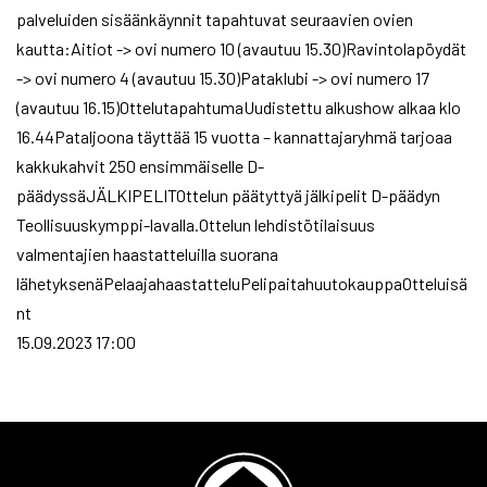
palveluiden sisäänkäynnit tapahtuvat seuraavien ovien
kautta:Aitiot -> ovi numero 10 (avautuu 15.30)Ravintolapöydät
-> ovi numero 4 (avautuu 15.30)Pataklubi -> ovi numero 17
(avautuu 16.15)OttelutapahtumaUudistettu alkushow alkaa klo
16.44Pataljoona täyttää 15 vuotta – kannattajaryhmä tarjoaa
kakkukahvit 250 ensimmäiselle D-
päädyssäJÄLKIPELITOttelun päätyttyä jälkipelit D-päädyn
Teollisuuskymppi-lavalla.Ottelun lehdistötilaisuus
valmentajien haastatteluilla suorana
lähetyksenäPelaajahaastatteluPelipaitahuutokauppaOtteluisä
nt
15.09.2023 17:00