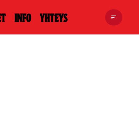
et
Info
Yhteys