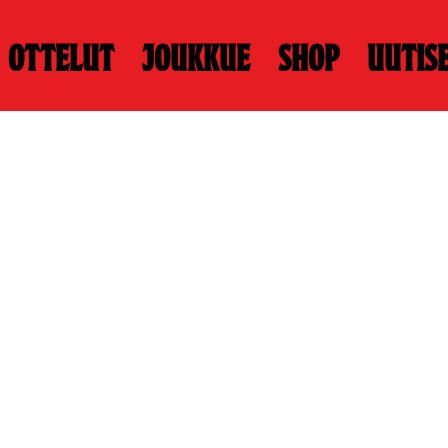
Ottelut
Joukkue
Shop
Uutis