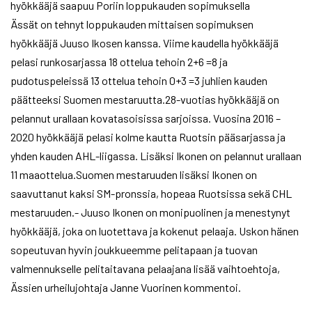
hyökkääjä saapuu Poriin loppukauden sopimuksella
Ässät on tehnyt loppukauden mittaisen sopimuksen
hyökkääjä Juuso Ikosen kanssa. Viime kaudella hyökkääjä
pelasi runkosarjassa 18 ottelua tehoin 2+6 =8 ja
pudotuspeleissä 13 ottelua tehoin 0+3 =3 juhlien kauden
päätteeksi Suomen mestaruutta.28-vuotias hyökkääjä on
pelannut urallaan kovatasoisissa sarjoissa. Vuosina 2016 –
2020 hyökkääjä pelasi kolme kautta Ruotsin pääsarjassa ja
yhden kauden AHL-liigassa. Lisäksi Ikonen on pelannut urallaan
11 maaottelua.Suomen mestaruuden lisäksi Ikonen on
saavuttanut kaksi SM-pronssia, hopeaa Ruotsissa sekä CHL
mestaruuden.- Juuso Ikonen on monipuolinen ja menestynyt
hyökkääjä, joka on luotettava ja kokenut pelaaja. Uskon hänen
sopeutuvan hyvin joukkueemme pelitapaan ja tuovan
valmennukselle pelitaitavana pelaajana lisää vaihtoehtoja,
Ässien urheilujohtaja Janne Vuorinen kommentoi.