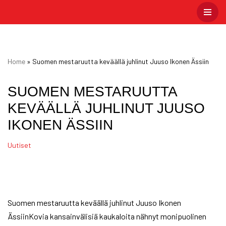
Skip
to
content
Home
»
Suomen mestaruutta keväällä juhlinut Juuso Ikonen Ässiin
SUOMEN MESTARUUTTA
KEVÄÄLLÄ JUHLINUT JUUSO
IKONEN ÄSSIIN
Uutiset
Suomen mestaruutta keväällä juhlinut Juuso Ikonen
ÄssiinKovia kansainvälisiä kaukaloita nähnyt monipuolinen