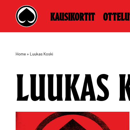
Kausikortit
Ottelu
Skip
to
content
Home
»
Luukas Koski
LUUKAS 