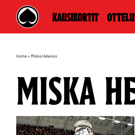
Kausikortit
Ottelu
Skip
to
content
Home
»
Miska Helenius
MISKA H