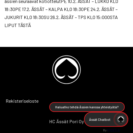
ässien seuraavat kotiottelutPE 10.2. ÄSSÄT – LUKKO KLO
18:30PE 17.2. ÄSSÄT – KALPA KLO 18:30PE 24.2. ÄSSÄT –
JUKURIT KLO 18:30SU 26.2. ÄSSÄT – TPS KLO 15:00OSTA
LIPUT TÄSTÄ
Rekisteriseloste
Haluatko tehdä Ässien kanssa yhteistyötä?
Ässät Chatbot
HC Ässät Pori Oy
By: