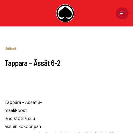
Skip
to
content
Uutiset
Tappara – Ässät 6-2
Tappara – Ässät 6-
maalikoost
lehdistötilaisuu
ässien kokoonpan