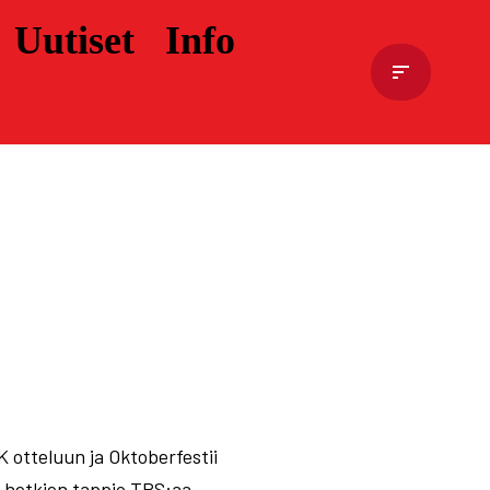
Uutiset
Info
K otteluun ja Oktoberfestii
me hetkien tappio TPS:aa