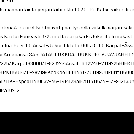
lle 40
la maanantaista perjantaihin klo 10.30-14. Katso viikon loun
äntenäA-nuoret kohtasivat päättyneellä viikolla sarjan kak
ns kaatui komeasti 3-2, mutta sarjakärki Jokerit oli niukast
ottelua:Pe 4.10. Ässät-Jukurit klo 15:00La 5.10. Kärpät-Äs
somäki Areenassa.SARJATAULUKKO#JOUKKUEOVJAVJAHHTM
822253Kärpät8800031-823244Ässät11612240-2119225HIFK1
HPK11601430-282198KooKoo11601431-301199Jukurit11600
41711K-Espoo11410632-46-141412SaiPa11311634-43-91213
lPa10212