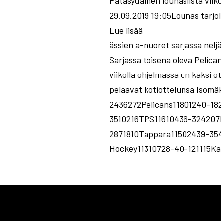
Patasydämen lounaslista viiko
29.09.2019 19:05Lounas tarjol
Lue lisää
ässien a-nuoret sarjassa nelj
Sarjassa toisena oleva Pelica
viikolla ohjelmassa on kaksi 
pelaavat kotiottelunsa I
2436272Pelicans11801240-1
3510216TPS11610436-324207
2871810Tappara11502439-35
Hockey11310728-40-121115Ka