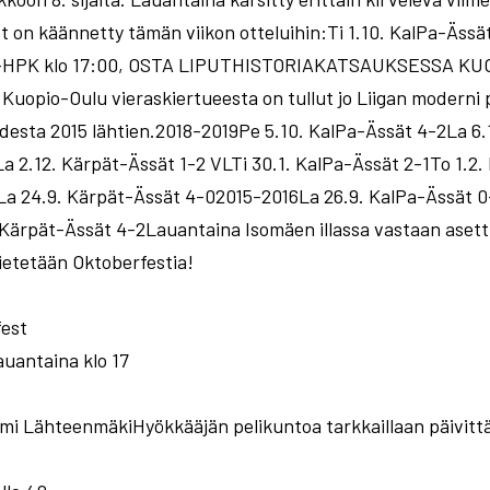
et on käännetty tämän viikon otteluihin:Ti 1.10. KalPa-Ässä
ssät-HPK klo 17:00, OSTA LIPUTHISTORIAKATSAUKSESSA K
opio-Oulu vieraskiertueesta on tullut jo Liigan moderni p
uodesta 2015 lähtien.2018-2019Pe 5.10. KalPa-Ässät 4-2La 6
a 2.12. Kärpät-Ässät 1-2 VLTi 30.1. KalPa-Ässät 2-1To 1.2
La 24.9. Kärpät-Ässät 4-02015-2016La 26.9. KalPa-Ässät 0
. Kärpät-Ässät 4-2Lauantaina Isomäen illassa vastaan aset
etetään Oktoberfestia!
est
uantaina klo 17
ami LähteenmäkiHyökkääjän pelikuntoa tarkkaillaan päivitt