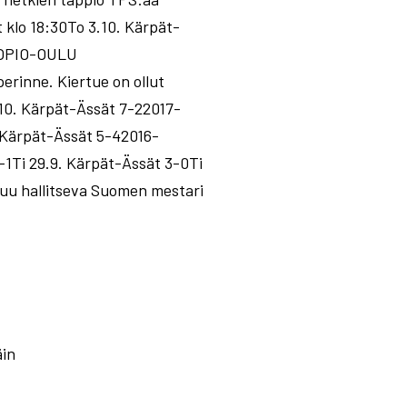
t klo 18:30To 3.10. Kärpät-
UOPIO-OULU
erinne. Kiertue on ollut
.10. Kärpät-Ässät 7-22017-
. Kärpät-Ässät 5-42016-
-1Ti 29.9. Kärpät-Ässät 3-0Ti
tuu hallitseva Suomen mestari
äin