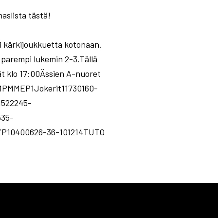
aslista tästä!
si kärkijoukkuetta kotonaan.
i parempi lukemin 2-3.Tällä
sät klo 17:00Ässien A-nuoret
PMMEP1Jokerit11730160-
1522245-
535-
JYP10400626-36-101214TUTO