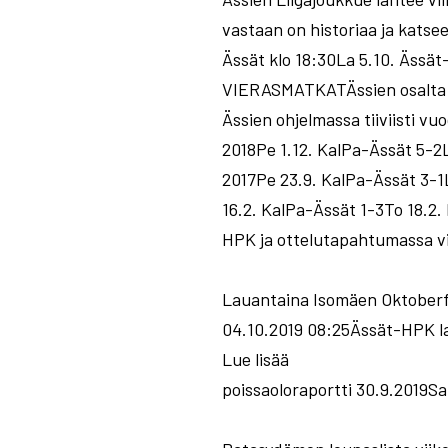
vastaan on historiaa ja katse
Ässät klo 18:30La 5.10. Ä
VIERASMATKATÄssien osalta Ku
Ässien ohjelmassa tiiviisti v
2018Pe 1.12. KalPa-Ässät 5-2L
2017Pe 23.9. KalPa-Ässät 3-1
16.2. KalPa-Ässät 1-3To 18.2
HPK ja ottelutapahtumassa vi
Lauantaina Isomäen Oktoberf
04.10.2019 08:25Ässät-HPK la
Lue lisää
poissaoloraportti 30.9.2019S