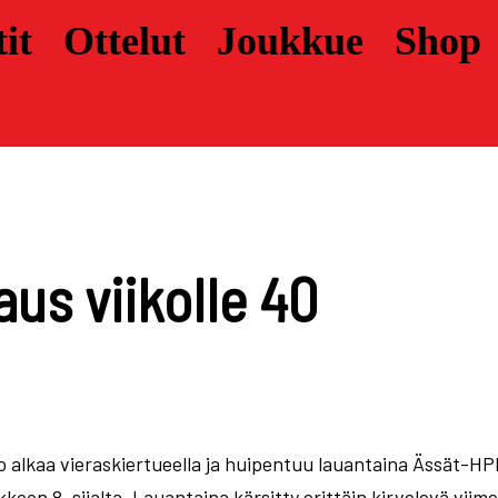
it
Ottelut
Joukkue
Shop
us viikolle 40
ko alkaa vieraskiertueella ja huipentuu lauantaina Ässät-HP
kkoon 8. sijalta. Lauantaina kärsitty erittäin kirvelevä vii