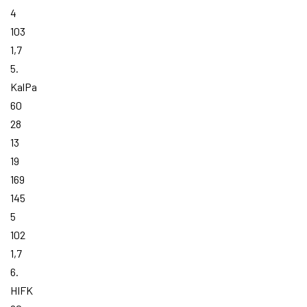
4
103
1,7
5.
KalPa
60
28
13
19
169
145
5
102
1,7
6.
HIFK