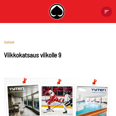
Skip
to
content
Uutiset
Viikkokatsaus viikolle 9