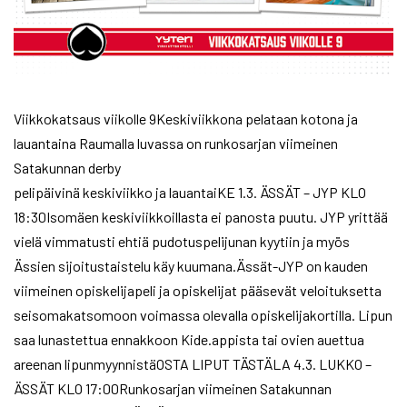
Viikkokatsaus viikolle 9Keskiviikkona pelataan kotona ja
lauantaina Raumalla luvassa on runkosarjan viimeinen
Satakunnan derby
pelipäivinä keskiviikko ja lauantaiKE 1.3. ÄSSÄT – JYP KLO
18:30Isomäen keskiviikkoillasta ei panosta puutu. JYP yrittää
vielä vimmatusti ehtiä pudotuspelijunan kyytiin ja myös
Ässien sijoitustaistelu käy kuumana.Ässät-JYP on kauden
viimeinen opiskelijapeli ja opiskelijat pääsevät veloituksetta
seisomakatsomoon voimassa olevalla opiskelijakortilla. Lipun
saa lunastettua ennakkoon Kide.appista tai ovien auettua
areenan lipunmyynnistäOSTA LIPUT TÄSTÄLA 4.3. LUKKO –
ÄSSÄT KLO 17:00Runkosarjan viimeinen Satakunnan