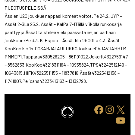
PUDOTUSPELEISSÄ
Ässien U20 joukkue nappasi komeat voitot:Pe 24.2. JYP –
Ässät 2-3La 25.2. Ässät – KalPa 7-1Tällä viikolla runkosarja
päättyy ja Ässät taistelee vielä pääsystä neljän parhaan
joukkoon:Pe 3.3. K-Espoo – Ässät klo 19:00La 4.3. Ässät –
KooKoo klo 15:00SARJATAULUKKOJoukkueOVJAVJAHHTM –
PMMEP1.Tappara4330526205 – 861191022.Jokerit4322759147
– 8562853.KooKoo43218311164 – 10955824.TPS43242512149 –
10643815.HIFK43225511155 – 11837816.Ässät43225412158 –
11741807.Pelicans43233413163 – 13132798.