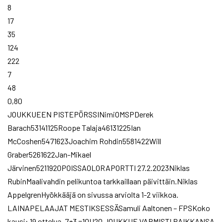
8
17
35
124
222
7
48
0,80
JOUKKUEEN PISTEPÖRSSINimiOMSPDerek
Barach53141125Roope Talaja46131225Ian
McCoshen5471623Joachim Rohdin5581422Will
Graber5261622Jan-Mikael
Järvinen5211920POISSAOLORAPORTTI 27.2.2023Niklas
RubinMaalivahdin pelikuntoa tarkkaillaan päivittäin.Niklas
AppelgrenHyökkääjä on sivussa arviolta 1-2 viikkoa.
LAINAPELAAJAT MESTIKSESSÄSamuli Aaltonen – FPSKoko
kausi: 19 ottelua, 7+3 =10U20 JOUKKUE VARMISTI PAIKKANSA