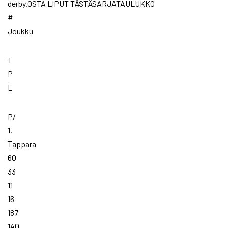
derby.OSTA LIPUT TÄSTÄSARJATAULUKKO
#
Joukku
T
P
L
P/
1.
Tappara
60
33
11
16
187
140