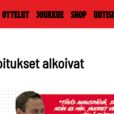
Ottelut
Joukkue
Shop
Uutis
oitukset alkoivat