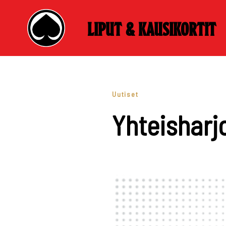
Liput & kausikortit
Skip
to
content
Uutiset
Yhteisharj