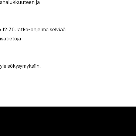
ishalukkuuteen ja
o 12:30Jatko-ohjelma selviää
sätietoja
yleisökysymyksiin.