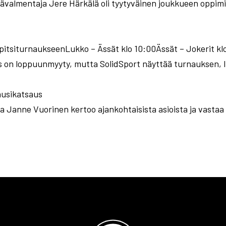
äävalmentaja Jere Härkälä oli tyytyväinen joukkueen oppim
 pitsiturnaukseenLukko – Ässät klo 10:00Ässät – Jokerit kl
on loppuunmyyty, mutta SolidSport näyttää turnauksen, li
ausikatsaus
a Janne Vuorinen kertoo ajankohtaisista asioista ja vastaa 