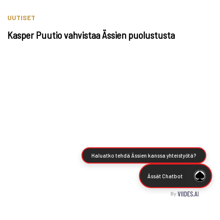
UUTISET
Kasper Puutio vahvistaa Ässien puolustusta
Haluatko tehdä Ässien kanssa yhteistyötä?
Ässät Chatbot
By: