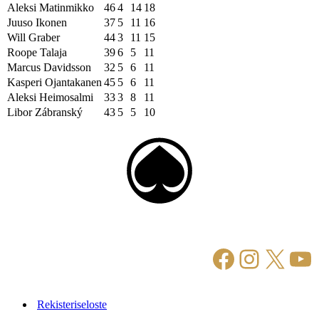
Aleksi Matinmikko
46
4
14
18
Juuso Ikonen
37
5
11
16
Will Graber
44
3
11
15
Roope Talaja
39
6
5
11
Marcus Davidsson
32
5
6
11
Kasperi Ojantakanen
45
5
6
11
Aleksi Heimosalmi
33
3
8
11
Libor Zábranský
43
5
5
10
Facebook
Instagr
X
Yo
Rekisteriseloste