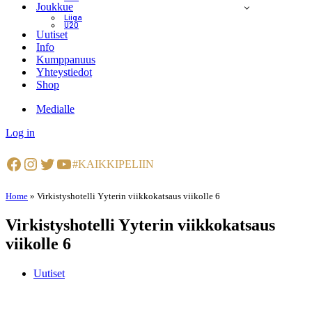
Joukkue
Liiga
U20
Uutiset
Info
Kumppanuus
Yhteystiedot
Shop
Medialle
Log in
Facebook
Instagram
Twitter
YouTube
#KAIKKIPELIIN
Home
»
Virkistyshotelli Yyterin viikkokatsaus viikolle 6
Virkistyshotelli Yyterin viikkokatsaus
viikolle 6
Uutiset