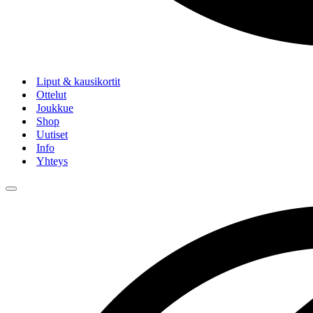
Liput & kausikortit
Ottelut
Joukkue
Shop
Uutiset
Info
Yhteys
Navigation
Menu