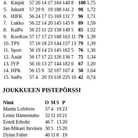
4.
Kärpät
57
26
14
17
164
140
8
100
1,75
5.
Jukurit
57
29
9
19
188
141
2
98
1,72
6.
HIFK
56
24
17
15
169
131
7
96
1,71
7.
Lukko
56
22
14
20
145
145
9
89
1,59
8.
KalPa
56
23
11
22
158
149
5
85
1,52
9.
KooKoo
57
17
17
23
168
163
11
79
1,39
10.
TPS
57
16
18
23
144
157
13
79
1,39
11.
Sport
56
19
14
23
145
162
5
76
1,36
12.
Ässät
56
17
17
22
126
136
7
75
1,34
13.
JYP
56
16
13
27
144
182
6
67
1,20
14.
HPK
56
15
9
32
107
167
4
58
1,04
15.
SaiPa
57
4
20
33
118
225
10
42
0,74
JOUKKUEEN PISTEPÖRSSI
Nimi
O
M
S
P
Martin Lefebvre
37
4
19
23
Lenni Hämeenaho
32
11
10
21
Eemil Erholtz
46
7
13
20
Jan-Mikael Järvinen
30
5
15
20
Dylan Fabre
46
11
8
19