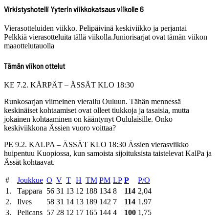
Virkistyshotelli Yyterin viikkokatsaus viikolle 6
Vierasotteluiden viikko. Pelipäivinä keskiviikko ja perjantai
Pelkkiä vierasotteluita tällä viikolla.Juniorisarjat ovat tämän viikon
maaottelutauolla
Tämän viikon ottelut
KE 7.2. KÄRPÄT – ÄSSÄT KLO 18:30
Runkosarjan viimeinen vierailu Ouluun. Tähän mennessä
keskinäiset kohtaamiset ovat olleet tiukkoja ja tasaisia, mutta
jokainen kohtaaminen on kääntynyt Oululaisille. Onko
keskiviikkona Ässien vuoro voittaa?
PE 9.2. KALPA – ÄSSÄT KLO 18:30 Ässien vierasviikko
huipentuu Kuopiossa, kun samoista sijoituksista taistelevat KalPa ja
Ässät kohtaavat.
#
Joukkue
O
V
T
H
TM
PM
LP
P
P/O
1.
Tappara
56
31
13
12
188
134
8
114
2,04
2.
Ilves
58
31
14
13
189
142
7
114
1,97
3.
Pelicans
57
28
12
17
165
144
4
100
1,75